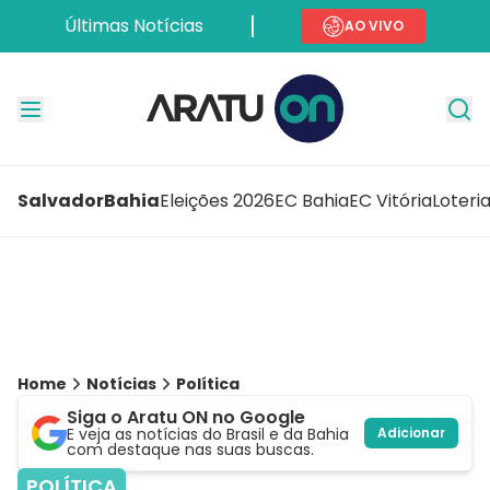
Últimas Notícias
AO VIVO
Salvador
Bahia
Eleições 2026
EC Bahia
EC Vitória
Loteri
Home
Notícias
Política
Siga o Aratu ON no Google
E veja as notícias do Brasil e da Bahia
Adicionar
com destaque nas suas buscas.
POLÍTICA