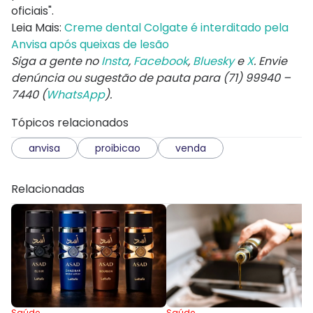
oficiais".
Leia Mais:
Creme dental Colgate é interditado pela
Anvisa após queixas de lesão
Siga a gente no
Insta
,
Facebook
,
Bluesky
e
X
. Envie
denúncia ou sugestão de pauta para (71) 99940 –
7440 (
WhatsApp
).
Tópicos relacionados
anvisa
proibicao
venda
Relacionadas
Saúde
Saúde