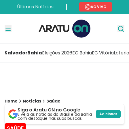
Últimas Notícias
AO VIVO
Salvador
Bahia
Eleições 2026
EC Bahia
EC Vitória
Loteri
Home
Notícias
Saúde
Siga o Aratu ON no Google
E veja as notícias do Brasil e da Bahia
Adicionar
com destaque nas suas buscas.
SAÚDE