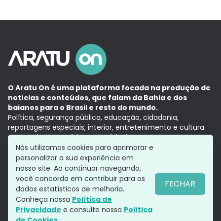
O Aratu On é uma plataforma focada na produção de
notícias e conteúdos, que falam da Bahia e dos
baianos para o Brasil e resto do mundo.
Política, segurança pública, educação, cidadania,
reportagens especiais, interior, entretenimento e cultura.
Aqui, tudo vira notícia e a notícia é no tempo presente,
com a credibilidade do
Grupo Aratu.
Nós utilizamos cookies para aprimorar e
Grupo Aratu
Política de privacidade
Anuncie conosco
personalizar a sua experiência em
nosso site. Ao continuar navegando,
você concorda em contribuir para os
FECHAR
dados estatísticos de melhoria.
Siga-nos
Conheça nossa
Política de
Privacidade
e consulte nossa
Política
de Cookies.