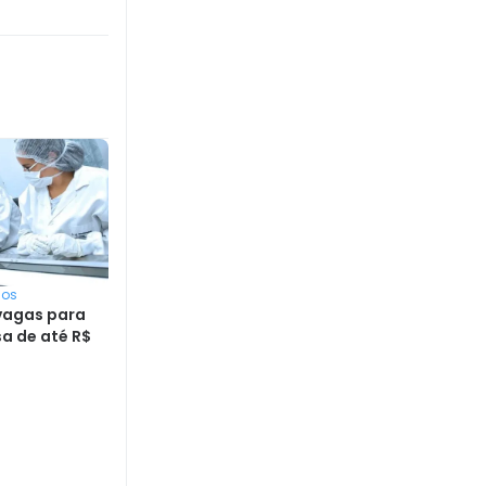
sos
 vagas para
a de até R$