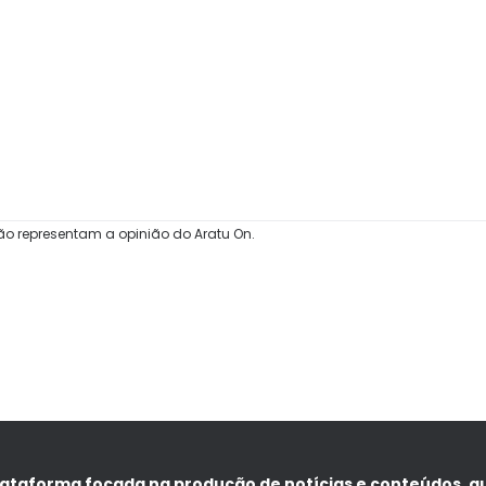
ão representam a opinião do Aratu On.
lataforma focada na produção de notícias e conteúdos, q