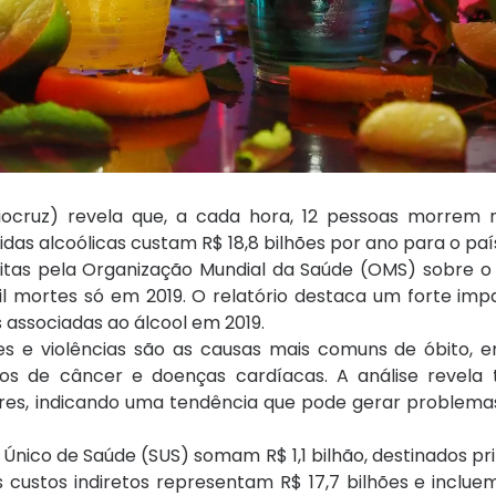
ocruz) revela que, a cada hora, 12 pessoas morrem n
s alcoólicas custam R$ 18,8 bilhões por ano para o paí
eitas pela Organização Mundial da Saúde (OMS) sobre 
il mortes só em 2019. O relatório destaca um forte imp
associadas ao álcool em 2019.
es e violências são as causas mais comuns de óbito, e
ipos de câncer e doenças cardíacas. A análise reve
res, indicando uma tendência que pode gerar problema
 Único de Saúde (SUS) somam R$ 1,1 bilhão, destinados p
s custos indiretos representam R$ 17,7 bilhões e inclu