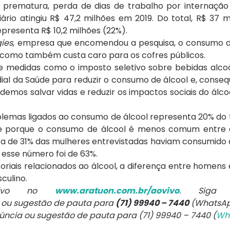
 prematura, perda de dias de trabalho por internação 
iário atingiu R$ 47,2 milhões em 2019. Do total, R$ 37 
resenta R$ 10,2 milhões (22%).
gies
, empresa que encomendou a pesquisa, o consumo d
como também custa caro para os cofres públicos.
e medidas como o imposto seletivo sobre bebidas alcoó
l da Saúde para reduzir o consumo de álcool e, conse
mos salvar vidas e reduzir os impactos sociais do álc
emas ligados ao consumo de álcool representa 20% do to
 porque o consumo de álcool é menos comum entre a
ca de 31% das mulheres entrevistadas haviam consumido 
 esse número foi de 63%.
riais relacionados ao álcool, a diferença entre homens
culino.
 vivo no
www.aratuon.com.br/aovivo
. Siga
a ou sugestão de pauta para
(71) 99940 – 7440
(WhatsAp
núncia ou sugestão de pauta para (71) 99940 – 7440 (
Wh