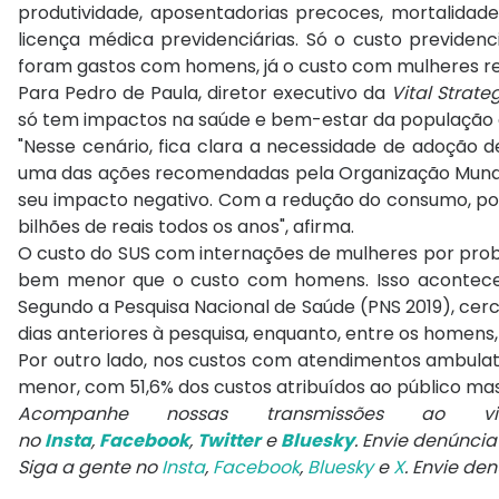
produtividade, aposentadorias precoces, mortalidade
licença médica previdenciárias. Só o custo previdenc
foram gastos com homens, já o custo com mulheres rep
Para Pedro de Paula, diretor executivo da
Vital Strate
só tem impactos na saúde e bem-estar da população 
"Nesse cenário, fica clara a necessidade de adoção d
uma das ações recomendadas pela Organização Mundia
seu impacto negativo. Com a redução do consumo, pode
bilhões de reais todos os anos", afirma.
O custo do SUS com internações de mulheres por probl
bem menor que o custo com homens. Isso acontece
Segundo a Pesquisa Nacional de Saúde (PNS 2019), cer
dias anteriores à pesquisa, enquanto, entre os homens,
Por outro lado, nos custos com atendimentos ambulato
menor, com 51,6% dos custos atribuídos ao público mas
Acompanhe nossas transmissões ao
no
Insta
,
Facebook
,
Twitter
e
Bluesky
. Envie denúnci
Siga a gente no
Insta
,
Facebook
,
Bluesky
e
X
. Envie de