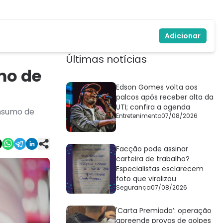
Adicionar
Últimas notícias
mo de
Edson Gomes volta aos
palcos após receber alta da
UTI; confira a agenda
onsumo de
Entretenimento
07/08/2026
Facção pode assinar
carteira de trabalho?
Especialistas esclarecem
foto que viralizou
Segurança
07/08/2026
'Carta Premiada’: operação
apreende provas de golpes