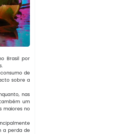
o Brasil por
s.
o consumo de
acto sobre a
nquanto, nas
la também um
s maiores no
rincipalmente
em a perda de