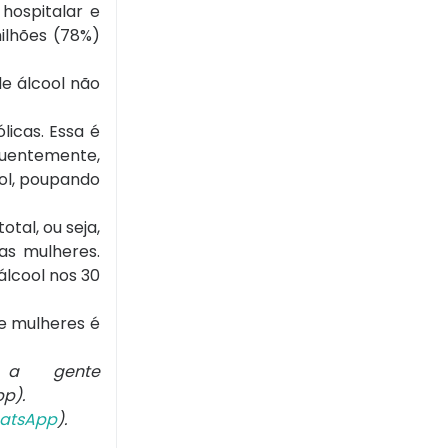
hospitalar e
milhões (78%)
e álcool não
licas. Essa é
quentemente,
ool, poupando
tal, ou seja,
s mulheres.
álcool nos 30
 e mulheres é
 a gente
p).
atsApp
).