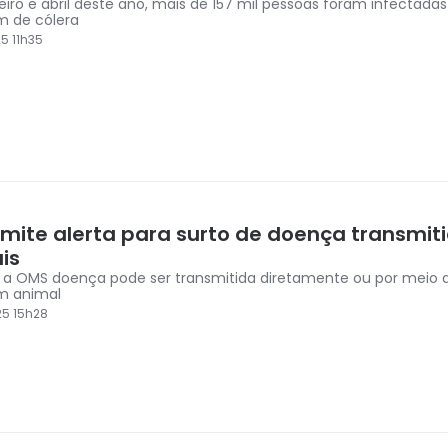
eiro e abril deste ano, mais de 157 mil pessoas foram infectadas
m de cólera
5 11h35
mite alerta para surto de doença transmit
is
a OMS doença pode ser transmitida diretamente ou por meio 
m animal
5 15h28