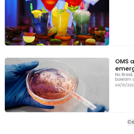
OMS a
emerg
No Brasi
boletim 
04/10/202
Ca