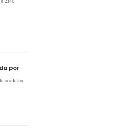
 e 2.148
ida por
de produtos