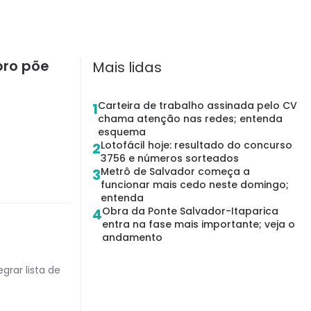
bro põe
Mais lidas
Carteira de trabalho assinada pelo CV
1
chama atenção nas redes; entenda
esquema
Lotofácil hoje: resultado do concurso
2
3756 e números sorteados
Metrô de Salvador começa a
3
funcionar mais cedo neste domingo;
entenda
Obra da Ponte Salvador-Itaparica
4
entra na fase mais importante; veja o
andamento
grar lista de