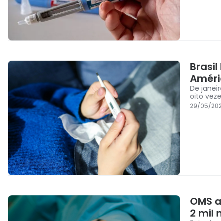
Brasi
Améri
De janei
oito vez
29/05/202
OMS a
2 mil