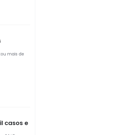
s
tou mais de
l casos e