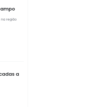
arampo
o na região
icadas a