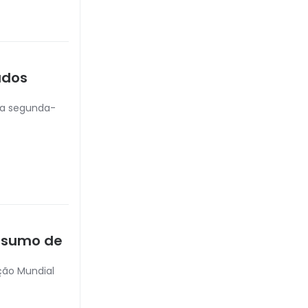
ados
ta segunda-
onsumo de
ção Mundial