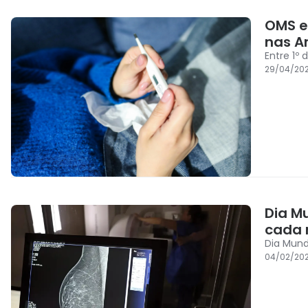
OMS e
nas A
Entre 1º 
29/04/202
Dia M
cada 
Dia Mund
04/02/202