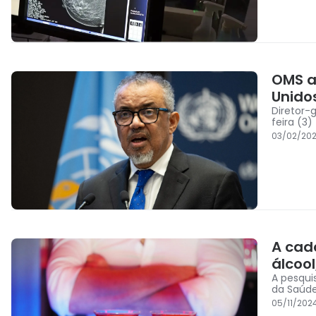
OMS a
Unido
Diretor-
feira (3)
03/02/202
A cad
álcoo
A pesqui
da Saúde
05/11/202