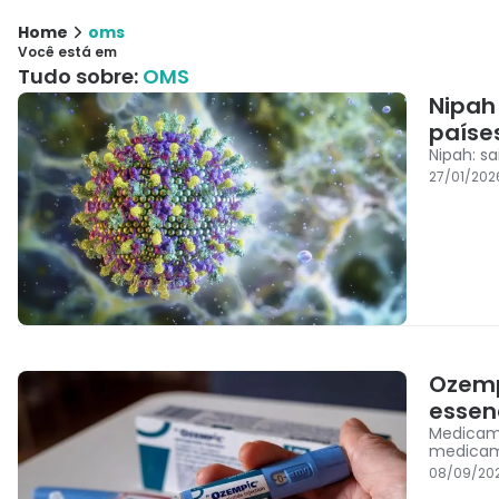
Home
oms
Você está em
Tudo sobre:
OMS
Nipah
paíse
Nipah: s
27/01/202
Ozemp
essen
Medicame
medicame
08/09/20