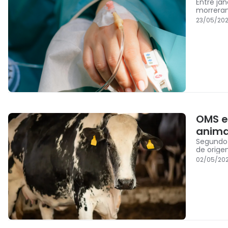
Entre jan
morrera
23/05/202
OMS e
anima
Segundo 
de orige
02/05/202