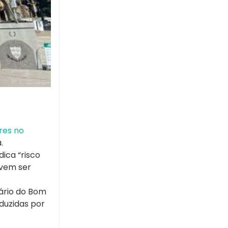
res no
.
ica “risco
evem ser
uário do Bom
duzidas por