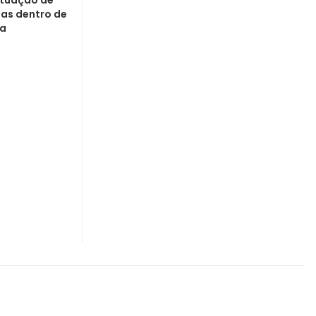
tuação de
as dentro de
ia