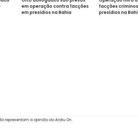
ados
Oito advogados são presos
Operação mira a
e
em operação contra facções
facções criminos
em presídios na Bahia
presídios na Bah
ão representam a opinião do Aratu On.