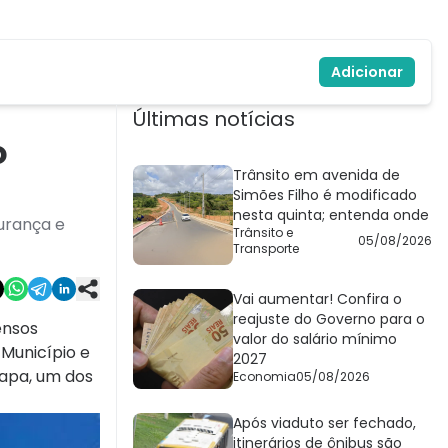
Adicionar
Últimas notícias
o
Trânsito em avenida de
Simões Filho é modificado
nesta quinta; entenda onde
urança e
Trânsito e
05/08/2026
Transporte
Vai aumentar! Confira o
reajuste do Governo para o
ensos
valor do salário mínimo
 Município e
2027
Lapa, um dos
Economia
05/08/2026
Após viaduto ser fechado,
itinerários de ônibus são