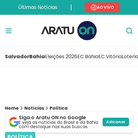
Últimas Notícias
AO VIVO
Salvador
Bahia
Eleições 2026
EC Bahia
EC Vitória
Loteri
Home
Notícias
Política
Siga o Aratu ON no Google
E veja as notícias do Brasil e da Bahia
Adicionar
com destaque nas suas buscas.
POLÍTICA