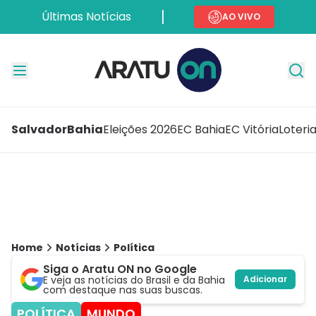
Últimas Notícias
AO VIVO
Salvador
Bahia
Eleições 2026
EC Bahia
EC Vitória
Loteri
Home
Notícias
Política
Siga o Aratu ON no Google
E veja as notícias do Brasil e da Bahia
Adicionar
com destaque nas suas buscas.
POLÍTICA
MUNDO