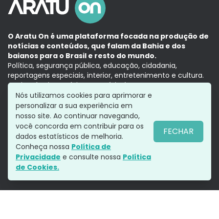
O Aratu On é uma plataforma focada na produção de
notícias e conteúdos, que falam da Bahia e dos
baianos para o Brasil e resto do mundo.
Política, segurança pública, educação, cidadania,
reportagens especiais, interior, entretenimento e cultura.
Aqui, tudo vira notícia e a notícia é no tempo presente,
com a credibilidade do
Grupo Aratu.
Nós utilizamos cookies para aprimorar e
Grupo Aratu
Política de privacidade
Anuncie conosco
personalizar a sua experiência em
nosso site. Ao continuar navegando,
você concorda em contribuir para os
FECHAR
dados estatísticos de melhoria.
Siga-nos
Conheça nossa
Política de
Privacidade
e consulte nossa
Política
de Cookies.