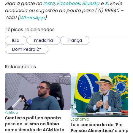
Siga a gente no
Insta
,
Facebook
,
Bluesky
e
X
. Envie
denúncia ou sugestão de pauta para (71) 99940 –
7440 (
WhatsApp
).
Tópicos relacionados
lula
medalha
França
Dom Pedro 2°
Relacionadas
Política
Cientista político aponta
Economia
peso do lulismo na Bahia
Lula sanciona lei do 'Pix
como desafio de ACM Neto
Pensão Alimentícia' e ampli