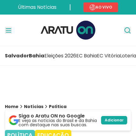
Últimas Notícias
AO VIVO
Salvador
Bahia
Eleições 2026
EC Bahia
EC Vitória
Loteri
Home
Notícias
Política
Siga o Aratu ON no Google
E veja as notícias do Brasil e da Bahia
Adicionar
com destaque nas suas buscas.
POLÍTICA
EDUCAÇÃO