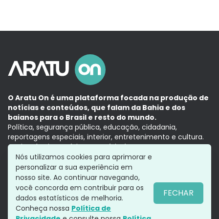
O Aratu On é uma plataforma focada na produção de
notícias e conteúdos, que falam da Bahia e dos
baianos para o Brasil e resto do mundo.
Política, segurança pública, educação, cidadania,
reportagens especiais, interior, entretenimento e cultura.
Aqui, tudo vira notícia e a notícia é no tempo presente,
com a credibilidade do
Grupo Aratu.
Nós utilizamos cookies para aprimorar e
Grupo Aratu
Política de privacidade
Anuncie conosco
personalizar a sua experiência em
nosso site. Ao continuar navegando,
você concorda em contribuir para os
FECHAR
dados estatísticos de melhoria.
Siga-nos
Conheça nossa
Política de
Privacidade
e consulte nossa
Política