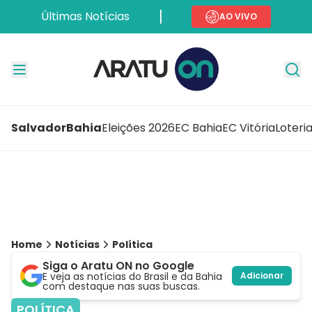
Últimas Notícias
AO VIVO
Salvador
Bahia
Eleições 2026
EC Bahia
EC Vitória
Loteri
Home
Notícias
Política
Siga o Aratu ON no Google
E veja as notícias do Brasil e da Bahia
Adicionar
com destaque nas suas buscas.
POLÍTICA