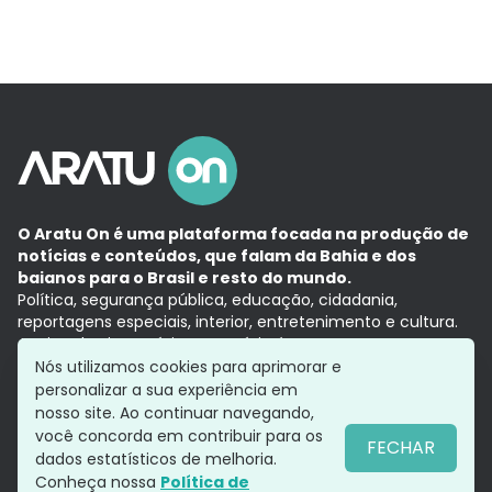
O Aratu On é uma plataforma focada na produção de
notícias e conteúdos, que falam da Bahia e dos
baianos para o Brasil e resto do mundo.
Política, segurança pública, educação, cidadania,
reportagens especiais, interior, entretenimento e cultura.
Aqui, tudo vira notícia e a notícia é no tempo presente,
com a credibilidade do
Grupo Aratu.
Nós utilizamos cookies para aprimorar e
Grupo Aratu
Política de privacidade
Anuncie conosco
personalizar a sua experiência em
nosso site. Ao continuar navegando,
você concorda em contribuir para os
FECHAR
dados estatísticos de melhoria.
Siga-nos
Conheça nossa
Política de