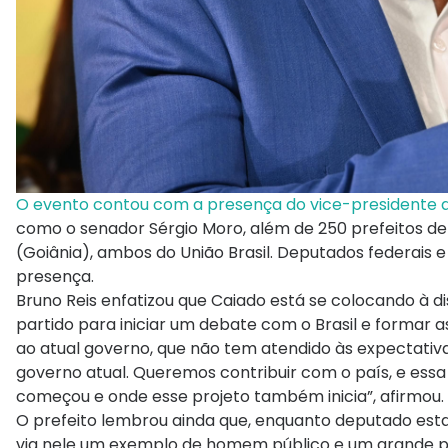
O evento contou com a presença do vice-presidente do
como o senador Sérgio Moro, além de 250 prefeitos de v
(Goiânia), ambos do União Brasil. Deputados federais
presença.
Bruno Reis enfatizou que Caiado está se colocando à di
partido para iniciar um debate com o Brasil e formar 
ao atual governo, que não tem atendido às expectativa
governo atual. Queremos contribuir com o país, e essa 
começou e onde esse projeto também inicia”, afirmou.
O prefeito lembrou ainda que, enquanto deputado estad
via nele um exemplo de homem público e um grande po