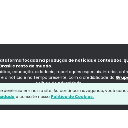
lataforma focada na produção de notícias e conteúdos, q
Brasil e resto do mundo.
ública, educação, cidadania, reportagens especiais, interior, ent
ia e a notícia é no tempo presente, com a credibilidade do
Grupo
Política de privacidade
a experiência em nosso site. Ao continuar navegando, você conc
acidade
e consulte nossa
Política de Cookies.