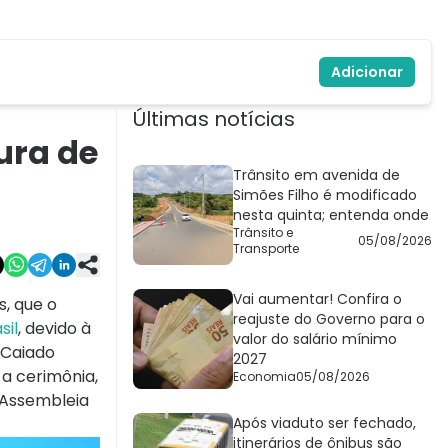
Adicionar
Últimas notícias
ura de
Trânsito em avenida de
Simões Filho é modificado
nesta quinta; entenda onde
Trânsito e
05/08/2026
Transporte
Vai aumentar! Confira o
s, que o
reajuste do Governo para o
sil
, devido à
valor do salário mínimo
 Caiado
2027
a cerimônia,
Economia
05/08/2026
 Assembleia
Após viaduto ser fechado,
itinerários de ônibus são