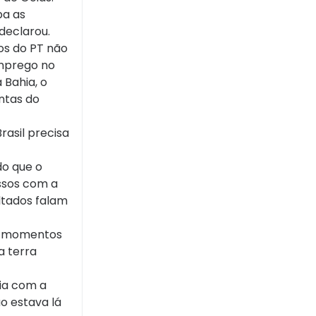
pa as
declarou.
os do PT não
emprego no
 Bahia, o
ntas do
rasil precisa
do que o
ssos com a
ltados falam
os momentos
a terra
ia com a
o estava lá