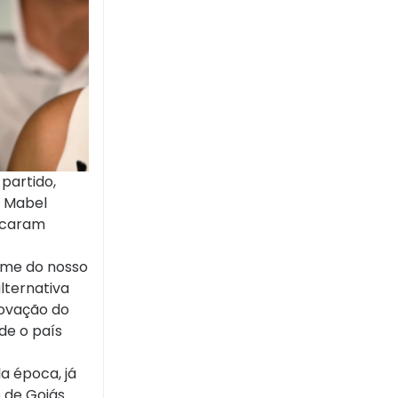
 partido,
o Mabel
arcaram
nome do nosso
lternativa
rovação do
de o país
a época, já
 de Goiás.