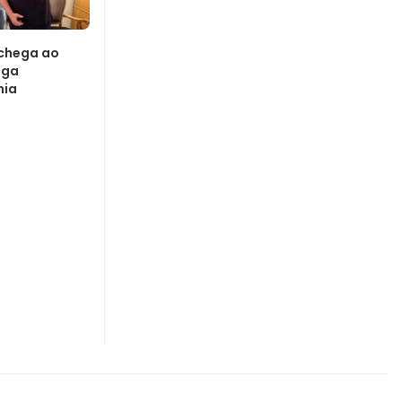
chega ao
ega
hia