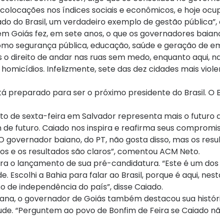
colocações nos índices sociais e econômicos, e hoje ocu
do do Brasil, um verdadeiro exemplo de gestão pública”, 
m Goiás fez, em sete anos, o que os governadores baian
omo segurança pública, educação, saúde e geração de 
o direito de andar nas ruas sem medo, enquanto aqui, na
micídios. Infelizmente, sete das dez cidades mais viole
tá preparado para ser o próximo presidente do Brasil. O B
nto de sexta-feira em Salvador representa mais o futuro 
de futuro. Caiado nos inspira e reafirma seus compromi
 governador baiano, do PT, não gosta disso, mas os resu
nos e os resultados são claros”, comentou ACM Neto.
para o lançamento de sua pré-candidatura. “Este é um d
e. Escolhi a Bahia para falar ao Brasil, porque é aqui, nest
 de independência do país”, disse Caiado.
tana, o governador de Goiás também destacou sua histór
de. “Perguntem ao povo de Bonfim de Feira se Caiado nã