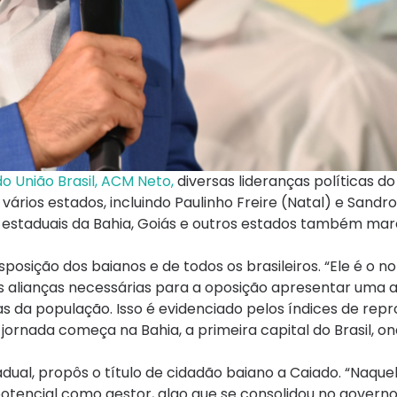
 União Brasil, ACM Neto,
diversas lideranças políticas do
ários estados, incluindo Paulinho Freire (Natal) e Sandr
 e estaduais da Bahia, Goiás e outros estados também m
sposição dos baianos e de todos os brasileiros. “Ele é o 
as alianças necessárias para a oposição apresentar uma a
s da população. Isso é evidenciado pelos índices de rep
jornada começa na Bahia, a primeira capital do Brasil, on
ual, propôs o título de cidadão baiano a Caiado. “Naquel
tencial como gestor, algo que se consolidou no governo