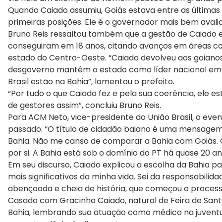
Quando Caiado assumiu, Goiás estava entre as últimas 
primeiras posições. Ele é o governador mais bem avalia
Bruno Reis ressaltou também que a gestão de Caiado e
conseguiram em 18 anos, citando avanços em áreas c
estado do Centro-Oeste. “Caiado devolveu aos goianos 
desgoverno mantém o estado como líder nacional em ho
Brasil estão na Bahia”, lamentou o prefeito.
“Por tudo o que Caiado fez e pela sua coerência, ele es
de gestores assim”, concluiu Bruno Reis.
Para ACM Neto, vice-presidente do União Brasil, o eve
passado. “O título de cidadão baiano é uma mensagem 
Bahia. Não me canso de comparar a Bahia com Goiás. O
por si. A Bahia está sob o domínio do PT há quase 20 a
Em seu discurso, Caiado explicou a escolha da Bahia 
mais significativos da minha vida. Sei da responsabilidad
abençoada e cheia de história, que começou o processo
Casado com Gracinha Caiado, natural de Feira de San
Bahia, lembrando sua atuação como médico na juventu