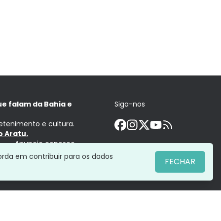
ue falam da Bahia e
Siga-nos
retenimento e cultura.
 Aratu.
Anuncie conosco
orda em contribuir para os dados
FECHAR