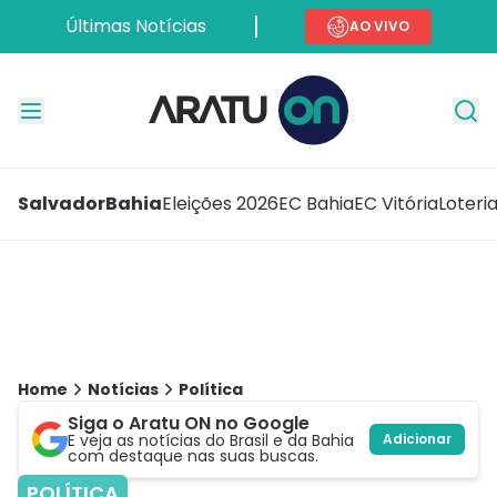
Últimas Notícias
AO VIVO
Salvador
Bahia
Eleições 2026
EC Bahia
EC Vitória
Loteri
Home
Notícias
Política
Siga o Aratu ON no Google
E veja as notícias do Brasil e da Bahia
Adicionar
com destaque nas suas buscas.
POLÍTICA