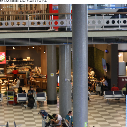
e 52.888 da Austrália.