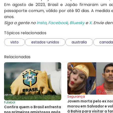
Em agosto de 2023, Brasil e Japão firmaram um ac
passaporte comum, válido por até 90 dias. A medida
anos.
Siga a gente no
Insta
,
Facebook
,
Bluesky
e
X
. Envie de
Tópicos relacionados
visto
estados-unidos
australia
canada
Relacionadas
Segurança
Jovem morta pelo ex no
Futebol
morou em Salvador e vol
Confira quem o Brasil enfrenta
à Bahia para visitar a fa
nos primeiros amistosos após