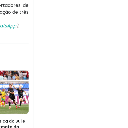
ortadores de
ação de três
atsApp
).
ica do Sul e
-mata da