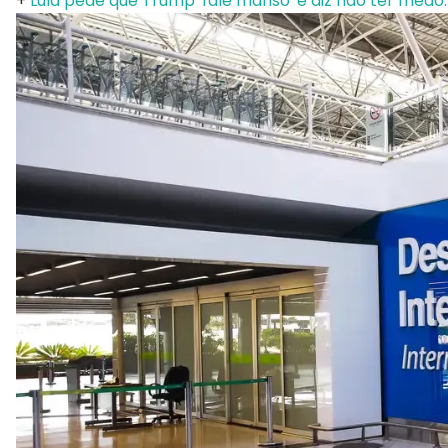
+
Lula pede que Trump 'fale manso' e diz não ter medo: