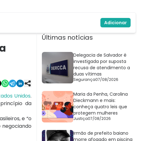
Adicionar
Últimas notícias
ia
Delegacia de Salvador é
investigada por suposta
recusa de atendimento a
duas vítimas
Segurança
07/08/2026
Maria da Penha, Carolina
tados Unidos
.
Dieckmann e mais:
princípio da
conheça quatro leis que
protegem mulheres
ileiros, e “o
Justiça
07/08/2026
ue negociando
Irmão de prefeito baiano
morre afogado em piscina