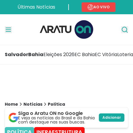
Últimas Notícias
AO VIVO
Salvador
Bahia
Eleições 2026
EC Bahia
EC Vitória
Loteri
Home
Notícias
Política
Siga o Aratu ON no Google
E veja as notícias do Brasil e da Bahia
Adicionar
com destaque nas suas buscas.
POLÍTICA
INFRAESTRUTURA