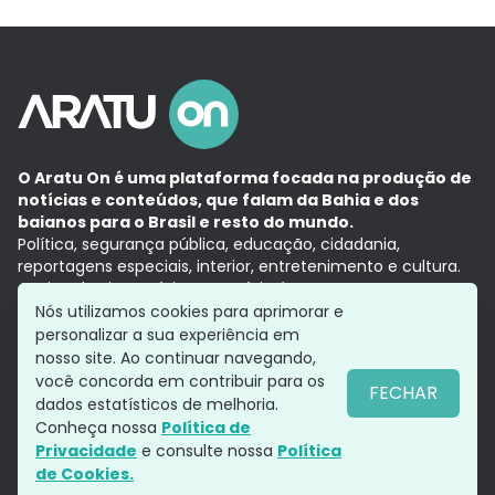
O Aratu On é uma plataforma focada na produção de
notícias e conteúdos, que falam da Bahia e dos
baianos para o Brasil e resto do mundo.
Política, segurança pública, educação, cidadania,
reportagens especiais, interior, entretenimento e cultura.
Aqui, tudo vira notícia e a notícia é no tempo presente,
com a credibilidade do
Grupo Aratu.
Nós utilizamos cookies para aprimorar e
Grupo Aratu
Política de privacidade
Anuncie conosco
personalizar a sua experiência em
nosso site. Ao continuar navegando,
você concorda em contribuir para os
FECHAR
dados estatísticos de melhoria.
Siga-nos
Conheça nossa
Política de
Privacidade
e consulte nossa
Política
de Cookies.