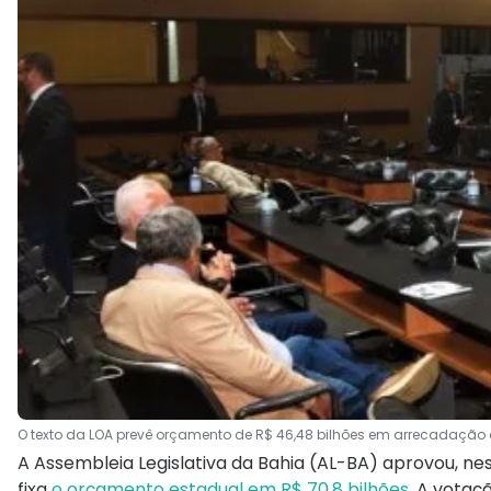
O texto da LOA prevê orçamento de R$ 46,48 bilhões em arrecadação 
A Assembleia Legislativa da Bahia (AL-BA) aprovou, nes
fixa
o orçamento estadual em R$ 70,8 bilhões
. A votaç