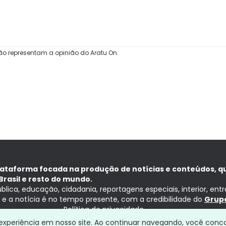
ão representam a opinião do Aratu On.
lataforma focada na produção de notícias e conteúdos, q
Brasil e resto do mundo.
ública, educação, cidadania, reportagens especiais, interior, ent
ia e a notícia é no tempo presente, com a credibilidade do
Grupo
Política de privacidade
a experiência em nosso site. Ao continuar navegando, você conc