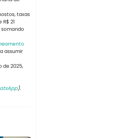
ostos, taxas
 R$ 21
to somando
Saneamento
ra assumir
o de 2025,
atsApp
).