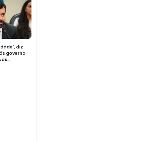
idade’, diz
pós governo
aos