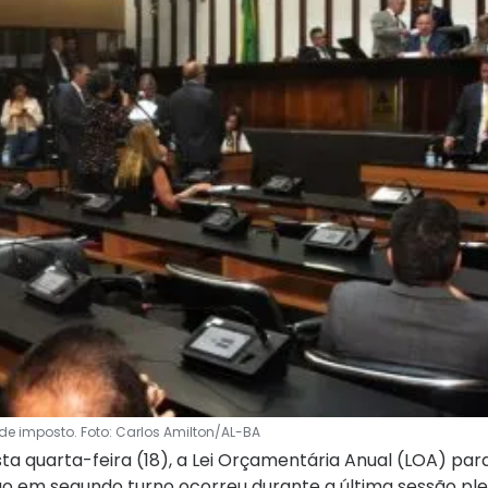
de imposto. Foto: Carlos Amilton/AL-BA
ta quarta-feira (18), a Lei Orçamentária Anual (LOA) par
ão em segundo turno ocorreu durante a última sessão ple