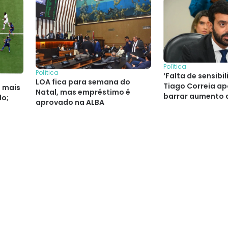
Política
Política
‘Falta de sensibil
LOA fica para semana do
Tiago Correia a
l mais
Natal, mas empréstimo é
barrar aumento 
do;
aprovado na ALBA
professores