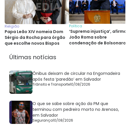
Política
Religião
‘Suprema injustiça’, afirma
Papa Leão XIV nomeia Dom
João Roma sobre
Sérgio da Rocha para órgão
condenação de Bolsonaro
que escolhe novos Bispos
Últimas notícias
Ônibus deixam de circular na Engomadeira
após festa ‘paredão’ em Salvador
Trânsito e Transporte
10/08/2026
O que se sabe sobre ação da PM que
terminou com pedreiro morto no Arenoso,
em Salvador
Segurança
10/08/2026