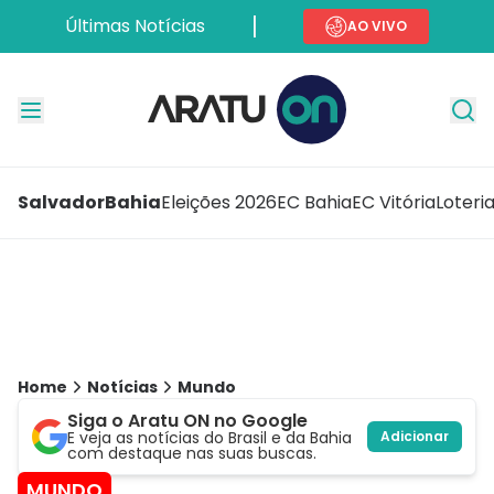
Últimas Notícias
AO VIVO
Salvador
Bahia
Eleições 2026
EC Bahia
EC Vitória
Loteri
Home
Notícias
Mundo
Siga o Aratu ON no Google
E veja as notícias do Brasil e da Bahia
Adicionar
com destaque nas suas buscas.
MUNDO