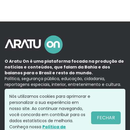
O Aratu On é uma plataforma focada na produção de
notícias e conteúdos, que falam da Bahia e dos
baianos para o Brasil e resto do mundo.
Política, segurança pública, educação, cidadania,
reportagens especiais, interior, entretenimento e cultura.
Aqui, tudo vira notícia e a notícia é no tempo presente,
com a credibilidade do
Grupo Aratu.
Nós utilizamos cookies para aprimorar e
Grupo Aratu
Política de privacidade
Anuncie conosco
personalizar a sua experiência em
nosso site. Ao continuar navegando,
você concorda em contribuir para os
FECHAR
dados estatísticos de melhoria.
Siga-nos
Conheça nossa
Política de