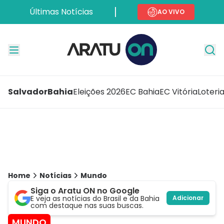
Últimas Notícias
AO VIVO
Salvador
Bahia
Eleições 2026
EC Bahia
EC Vitória
Loteri
Home
Notícias
Mundo
Siga o Aratu ON no Google
E veja as notícias do Brasil e da Bahia
Adicionar
com destaque nas suas buscas.
MUNDO