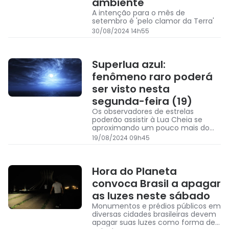
ambiente
A intenção para o mês de
setembro é 'pelo clamor da Terra'
30/08/2024 14h55
Superlua azul:
fenômeno raro poderá
ser visto nesta
segunda-feira (19)
Os observadores de estrelas
poderão assistir à Lua Cheia se
aproximando um pouco mais do
que o normal
19/08/2024 09h45
Hora do Planeta
convoca Brasil a apagar
as luzes neste sábado
Monumentos e prédios públicos em
diversas cidades brasileiras devem
apagar suas luzes como forma de