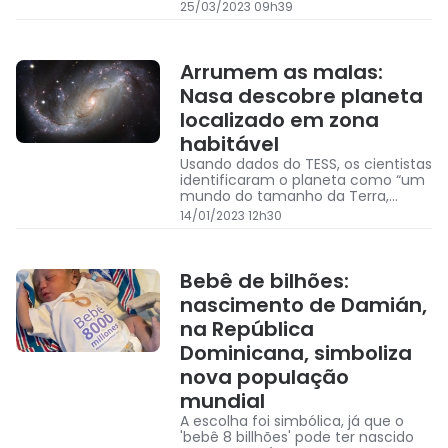
adesão ao movimento.
25/03/2023 09h39
Arrumem as malas:
Nasa descobre planeta
localizado em zona
habitável
Usando dados do TESS, os cientistas
identificaram o planeta como “um
mundo do tamanho da Terra,
orbitando dentro da zona habitável
14/01/2023 12h30
de sua estrela”
Bebê de bilhões:
nascimento de Damián,
na República
Dominicana, simboliza
nova população
mundial
A escolha foi simbólica, já que o
'bebê 8 billhões' pode ter nascido