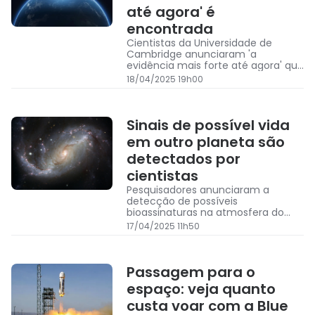
até agora' é
encontrada
Cientistas da Universidade de
Cambridge anunciaram 'a
evidência mais forte até agora' que
pode indicar a presença de vida a
18/04/2025 19h00
124 anos-luz da Terra
Sinais de possível vida
em outro planeta são
detectados por
cientistas
Pesquisadores anunciaram a
detecção de possíveis
bioassinaturas na atmosfera do
planeta K2-18b
17/04/2025 11h50
Passagem para o
espaço: veja quanto
custa voar com a Blue