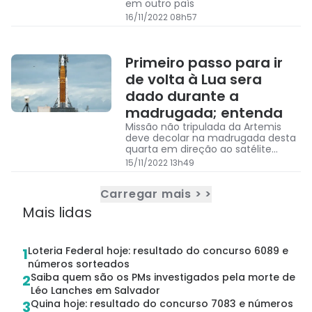
em outro país
16/11/2022 08h57
Primeiro passo para ir
de volta à Lua sera
dado durante a
madrugada; entenda
Missão não tripulada da Artemis
deve decolar na madrugada desta
quarta em direção ao satélite
natural
15/11/2022 13h49
Carregar mais > >
Mais lidas
Loteria Federal hoje: resultado do concurso 6089 e
1
números sorteados
Saiba quem são os PMs investigados pela morte de
2
Léo Lanches em Salvador
Quina hoje: resultado do concurso 7083 e números
3