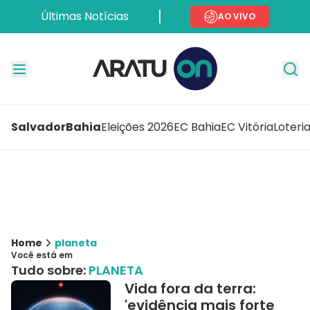
Últimas Notícias
AO VIVO
Salvador
Bahia
Eleições 2026
EC Bahia
EC Vitória
Loteri
Home
planeta
Você está em
Tudo sobre:
PLANETA
Vida fora da terra:
'evidência mais forte