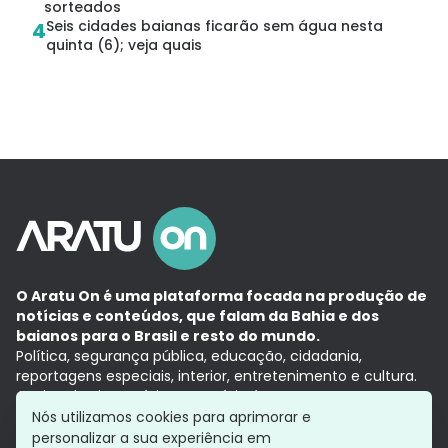
sorteados
Seis cidades baianas ficarão sem água nesta
4
quinta (6); veja quais
O Aratu On é uma plataforma focada na produção de
notícias e conteúdos, que falam da Bahia e dos
baianos para o Brasil e resto do mundo.
Política, segurança pública, educação, cidadania,
reportagens especiais, interior, entretenimento e cultura.
Aqui, tudo vira notícia e a notícia é no tempo presente,
com a credibilidade do
Grupo Aratu.
Nós utilizamos cookies para aprimorar e
Grupo Aratu
Política de privacidade
Anuncie conosco
personalizar a sua experiência em