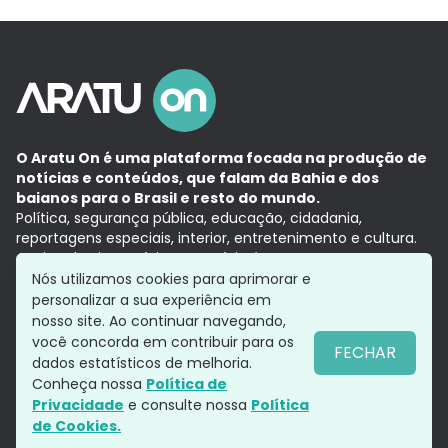
O Aratu On é uma plataforma focada na produção de
notícias e conteúdos, que falam da Bahia e dos
baianos para o Brasil e resto do mundo.
Política, segurança pública, educação, cidadania,
reportagens especiais, interior, entretenimento e cultura.
Aqui, tudo vira notícia e a notícia é no tempo presente,
com a credibilidade do
Grupo Aratu.
Nós utilizamos cookies para aprimorar e
Grupo Aratu
Política de privacidade
Anuncie conosco
personalizar a sua experiência em
nosso site. Ao continuar navegando,
você concorda em contribuir para os
FECHAR
dados estatísticos de melhoria.
Siga-nos
Conheça nossa
Política de
Privacidade
e consulte nossa
Política
de Cookies.