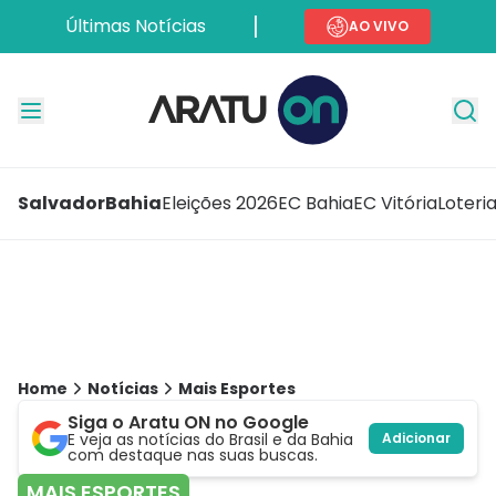
Últimas Notícias
AO VIVO
Salvador
Bahia
Eleições 2026
EC Bahia
EC Vitória
Loteri
Home
Notícias
Mais Esportes
Siga o Aratu ON no Google
E veja as notícias do Brasil e da Bahia
Adicionar
com destaque nas suas buscas.
MAIS ESPORTES