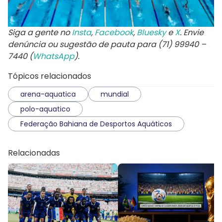
Siga a gente no
Insta
,
Facebook
,
Bluesky
e
X
. Envie
denúncia ou sugestão de pauta para (71) 99940 –
7440 (
WhatsApp
).
Tópicos relacionados
arena-aquatica
mundial
polo-aquatico
Federação Bahiana de Desportos Aquáticos
Relacionadas