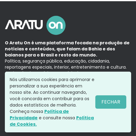
O Aratu On é uma plataforma focada na produção de
notícias e conteúdos, que falam da Bahia e dos
baianos para o Brasil e resto do mundo.
Política, segurança pública, educação, cidadania,
reportagens especiais, interior, entretenimento e cultura.
Aqui, tudo vira notícia e a notícia é no tempo presente,
com a credibilidade do
Grupo Aratu.
Nós utilizamos cookies para aprimorar e
Grupo Aratu
Política de privacidade
Anuncie conosco
personalizar a sua experiência em
nosso site. Ao continuar navegando,
você concorda em contribuir para os
FECHAR
dados estatísticos de melhoria.
Siga-nos
Conheça nossa
Política de
Privacidade
e consulte nossa
Política
de Cookies.