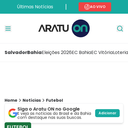
Últimas Notícias
AO VIVO
Salvador
Bahia
Eleições 2026
EC Bahia
EC Vitória
Loteri
Home
Notícias
Futebol
Siga o Aratu ON no Google
E veja as notícias do Brasil e da Bahia
Adicionar
com destaque nas suas buscas.
FUTEBOL