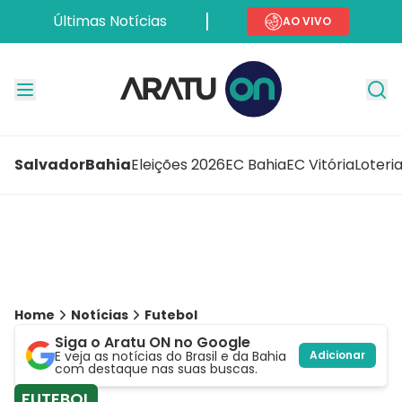
Últimas Notícias
AO VIVO
Salvador
Bahia
Eleições 2026
EC Bahia
EC Vitória
Loteri
Home
Notícias
Futebol
Siga o Aratu ON no Google
E veja as notícias do Brasil e da Bahia
Adicionar
com destaque nas suas buscas.
FUTEBOL