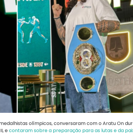
, medalhistas olímpicos, conversaram com o Aratu On du
I, e
contaram sobre a preparação para as lutas e da pai