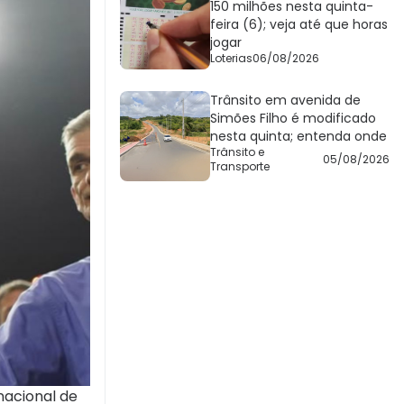
150 milhões nesta quinta-
feira (6); veja até que horas
jogar
Loterias
06/08/2026
Trânsito em avenida de
Simões Filho é modificado
nesta quinta; entenda onde
Trânsito e
05/08/2026
Transporte
nacional de