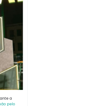
rante a
xão pelo