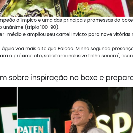
peão olímpico e uma das principais promessas do boxe b
 unânime (triplo 100-90).
er-médio e ampliou seu cartel invicto para nove vitórias
e: águia voa mais alto que Falcão. Minha segunda presenç
ara o próximo ato, solicitarei inclusive trilha sonora", esc
lam sobre inspiração no boxe e prepa