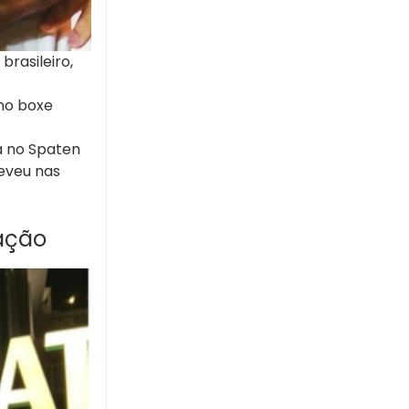
rasileiro,
 no boxe
a no Spaten
reveu nas
ração