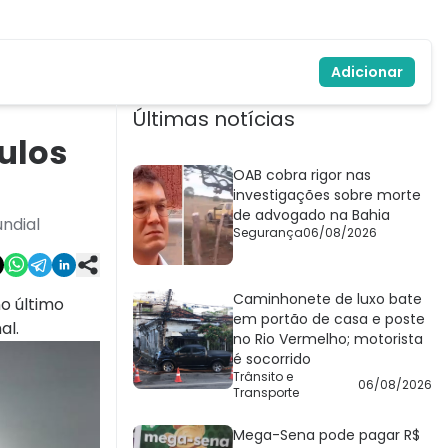
Adicionar
Últimas notícias
ulos
OAB cobra rigor nas
investigações sobre morte
de advogado na Bahia
ndial
Segurança
06/08/2026
Caminhonete de luxo bate
o último
em portão de casa e poste
al.
no Rio Vermelho; motorista
é socorrido
Trânsito e
06/08/2026
Transporte
Mega-Sena pode pagar R$