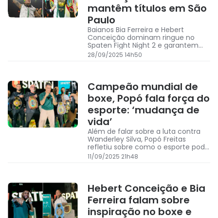
mantêm títulos em São
Paulo
Baianos Bia Ferreira e Hebert
Conceição dominam ringue no
Spaten Fight Night 2 e garantem
títulos no boxe mundial
28/09/2025 14h50
Campeão mundial de
boxe, Popó fala força do
esporte: ‘mudança de
vida’
Além de falar sobre a luta contra
Wanderley Silva, Popó Freitas
refletiu sobre como o esporte pode
mudar a vida das pessoas
11/09/2025 21h48
Hebert Conceição e Bia
Ferreira falam sobre
inspiração no boxe e