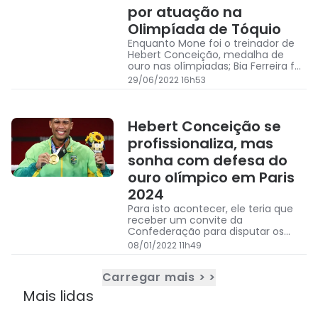
por atuação na
Olimpíada de Tóquio
Enquanto Mone foi o treinador de
Hebert Conceição, medalha de
ouro nas olímpiadas; Bia Ferreira foi
medalhista de prata também nos
29/06/2022 16h53
Jogos Olímpicos de Tóquio 2020.
Hebert Conceição se
profissionaliza, mas
sonha com defesa do
ouro olímpico em Paris
2024
Para isto acontecer, ele teria que
receber um convite da
Confederação para disputar os
Jogos, caso um atleta da categoria
08/01/2022 11h49
se machuque ou não consiga se
classifica
Carregar mais > >
Mais lidas