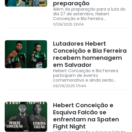
preparação
Além da preparação para a luta do
dia 27 de setembro, Hebert
Conceição e Bia Ferreira
destacaram a inspiração em Popó
11/09/2025 21h04
Freitas e a emoção de dividir o card
com o ídolo
Lutadores Hebert
Conceição e Bia Ferreira
recebem homenagem
em Salvador
Hebert Conceição e Bia Ferreira
participam de evento
comemorativo e ainda serão
homenageados nesta quinta-feira
09/09/2025 17h44
Hebert Conceição e
Esquiva Falcão se
enfrentam na Spaten
Fight Night