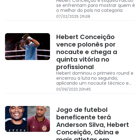
Hebert Conceição e Esquiva Falcão
se enfrentam para mostrar quem é
o melhor do país na categoria
07/02/2025 21h38
Hebert Conceição
vence polonês por
nocaute e chega a
quinta vitória no
profissional
Hebert dominou o primeiro round e
encerrou a luta no segundo,
aplicando um nocaute técnico em
seu adversário
01/09/2023 20h45
Jogo de futebol
beneficente terá
Anderson Silva, Hebert
Conceição, Obina e
mais atletas em