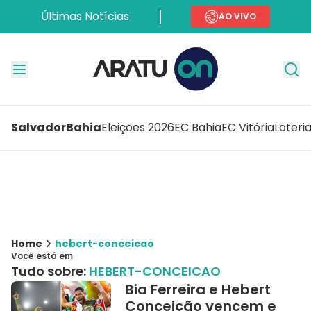
Últimas Notícias
AO VIVO
Salvador
Bahia
Eleições 2026
EC Bahia
EC Vitória
Loteri
Home
hebert-conceicao
Você está em
Tudo sobre:
HEBERT-CONCEICAO
Bia Ferreira e Hebert
Conceição vencem e