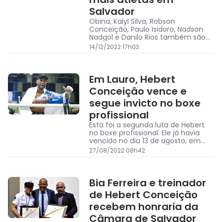
Salvador
Obina, Kalyl Silva, Robson
Conceição, Paulo Isidoro, Nadson
Nadgol e Danilo Rios também são
atletas confirmados
14/12/2022 17h03
Em Lauro, Hebert
Conceição vence e
segue invicto no boxe
profissional
Esta foi a segunda luta de Hebert
no boxe profissional. Ele já havia
vencido no dia 13 de agosto, em
Toshkent, no Uzbequistão, o
27/08/2022 08h42
nicaraguense Danny Mendonza, por
nocaute, no segundo round
Bia Ferreira e treinador
de Hebert Conceição
recebem honraria da
Câmara de Salvador