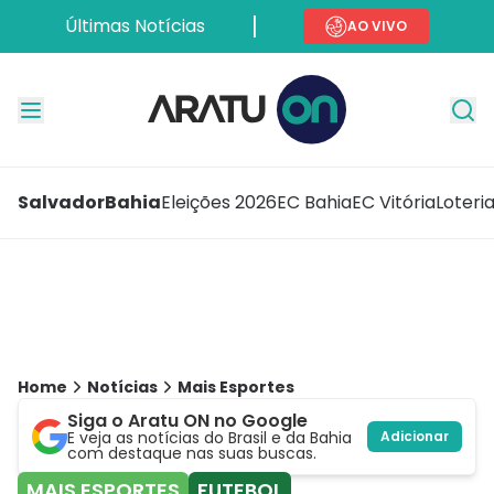
Últimas Notícias
AO VIVO
Salvador
Bahia
Eleições 2026
EC Bahia
EC Vitória
Loteri
Home
Notícias
Mais Esportes
Siga o Aratu ON no Google
E veja as notícias do Brasil e da Bahia
Adicionar
com destaque nas suas buscas.
MAIS ESPORTES
FUTEBOL