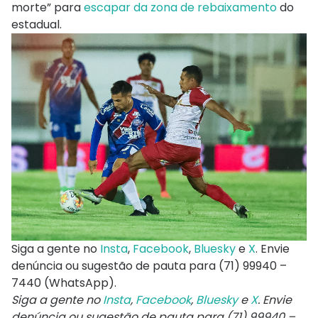
morte” para
escapar da zona de rebaixamento
do
estadual.
Siga a gente no
Insta
,
Facebook
,
Bluesky
e
X
. Envie
denúncia ou sugestão de pauta para (71) 99940 –
7440 (WhatsApp).
Siga a gente no
Insta
,
Facebook
,
Bluesky
e
X
. Envie
denúncia ou sugestão de pauta para (71) 99940 –