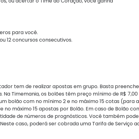
ros, ou acertar o Time do Coração, você ganha
eros para você.
ou 12 concursos consecutivos.
postador tem de realizar apostas em grupo. Basta preenc
ica. Na Timemania, os bolões têm preço mínimo de R$ 7,00
zar um bolão com no mínimo 2 e no máximo 15 cotas (para 
de no máximo 15 apostas por Bolão. Em caso de Bolão co
ntidade de números de prognósticos. Você também pod
 Neste caso, poderá ser cobrada uma Tarifa de Serviço ad