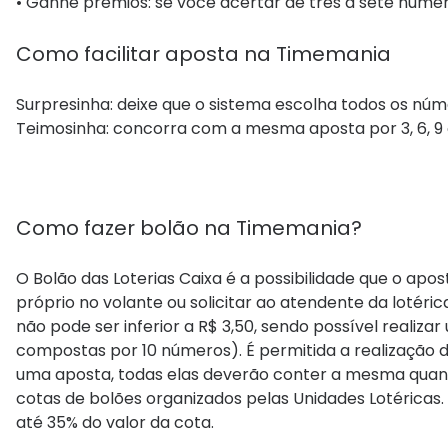
• Ganhe prêmios: se você acertar de três a sete núme
Como facilitar aposta na Timemania
Surpresinha: deixe que o sistema escolha todos os núm
Teimosinha: concorra com a mesma aposta por 3, 6, 9 
Como fazer bolão na Timemania?
O Bolão das Loterias Caixa é a possibilidade que o a
próprio no volante ou solicitar ao atendente da lotér
não pode ser inferior a R$ 3,50, sendo possível reali
compostas por 10 números). É permitida a realização 
uma aposta, todas elas deverão conter a mesma qua
cotas de bolões organizados pelas Unidades Lotéricas.
até 35% do valor da cota.