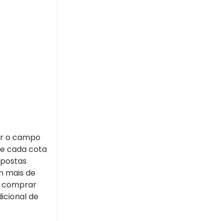
her o campo
 e cada cota
apostas
m mais de
e comprar
icional de