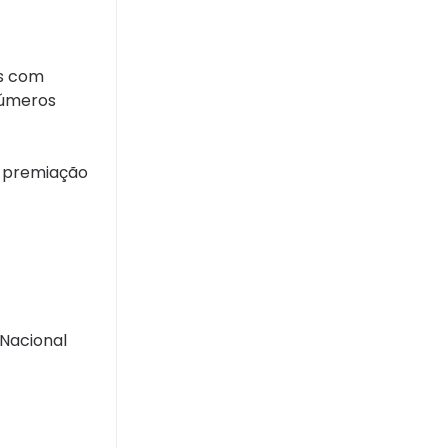
os com
números
à premiação
 Nacional