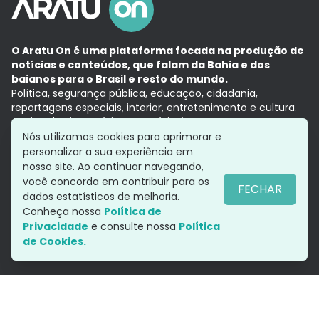
O Aratu On é uma plataforma focada na produção de
notícias e conteúdos, que falam da Bahia e dos
baianos para o Brasil e resto do mundo.
Política, segurança pública, educação, cidadania,
reportagens especiais, interior, entretenimento e cultura.
Aqui, tudo vira notícia e a notícia é no tempo presente,
com a credibilidade do
Grupo Aratu.
Nós utilizamos cookies para aprimorar e
Grupo Aratu
Política de privacidade
Anuncie conosco
personalizar a sua experiência em
nosso site. Ao continuar navegando,
você concorda em contribuir para os
FECHAR
dados estatísticos de melhoria.
Siga-nos
Conheça nossa
Política de
Privacidade
e consulte nossa
Política
de Cookies.