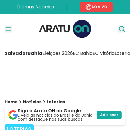
Últimas Notícias
AO VIVO
Salvador
Bahia
Eleições 2026
EC Bahia
EC Vitória
Loteri
Home
Notícias
Loterias
Siga o Aratu ON no Google
E veja as notícias do Brasil e da Bahia
Adicionar
com destaque nas suas buscas.
LOTERIAS