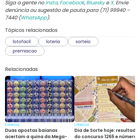
Siga a gente no
Insta
,
Facebook
,
Bluesky
e
X
. Envie
denúncia ou sugestão de pauta para (71) 99940 –
7440 (
WhatsApp
).
Tópicos relacionados
lotofacil
loteria
sorteio
premiacao
Relacionadas
Loterias
Loterias
Duas apostas baianas
Dia de Sorte hoje: resultado
acertam a quina da Mega-
do concurso 1265 e números