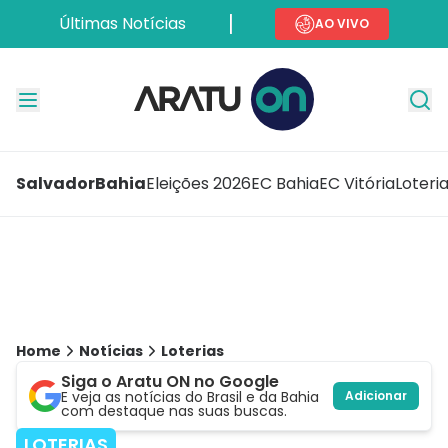
Últimas Notícias
AO VIVO
Salvador
Bahia
Eleições 2026
EC Bahia
EC Vitória
Loteri
Home
Notícias
Loterias
Siga o Aratu ON no Google
E veja as notícias do Brasil e da Bahia
Adicionar
com destaque nas suas buscas.
LOTERIAS