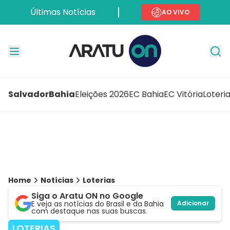
Últimas Notícias
AO VIVO
Salvador
Bahia
Eleições 2026
EC Bahia
EC Vitória
Loteri
Home
Notícias
Loterias
Siga o Aratu ON no Google
E veja as notícias do Brasil e da Bahia
Adicionar
com destaque nas suas buscas.
LOTERIAS