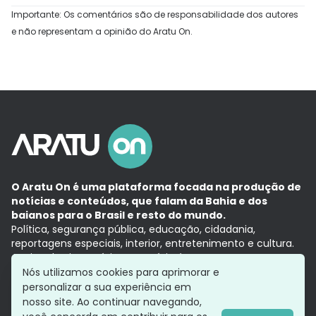
Importante: Os comentários são de responsabilidade dos autores
e não representam a opinião do Aratu On.
O Aratu On é uma plataforma focada na produção de
notícias e conteúdos, que falam da Bahia e dos
baianos para o Brasil e resto do mundo.
Política, segurança pública, educação, cidadania,
reportagens especiais, interior, entretenimento e cultura.
Aqui, tudo vira notícia e a notícia é no tempo presente,
com a credibilidade do
Grupo Aratu.
Nós utilizamos cookies para aprimorar e
Grupo Aratu
Política de privacidade
Anuncie conosco
personalizar a sua experiência em
nosso site. Ao continuar navegando,