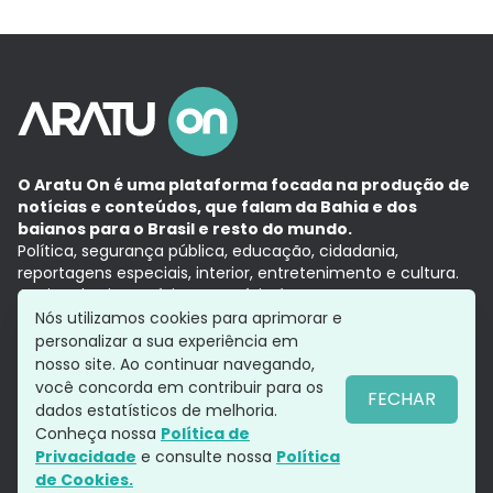
O Aratu On é uma plataforma focada na produção de
notícias e conteúdos, que falam da Bahia e dos
baianos para o Brasil e resto do mundo.
Política, segurança pública, educação, cidadania,
reportagens especiais, interior, entretenimento e cultura.
Aqui, tudo vira notícia e a notícia é no tempo presente,
com a credibilidade do
Grupo Aratu.
Nós utilizamos cookies para aprimorar e
Grupo Aratu
Política de privacidade
Anuncie conosco
personalizar a sua experiência em
nosso site. Ao continuar navegando,
você concorda em contribuir para os
FECHAR
dados estatísticos de melhoria.
Siga-nos
Conheça nossa
Política de
Privacidade
e consulte nossa
Política
de Cookies.