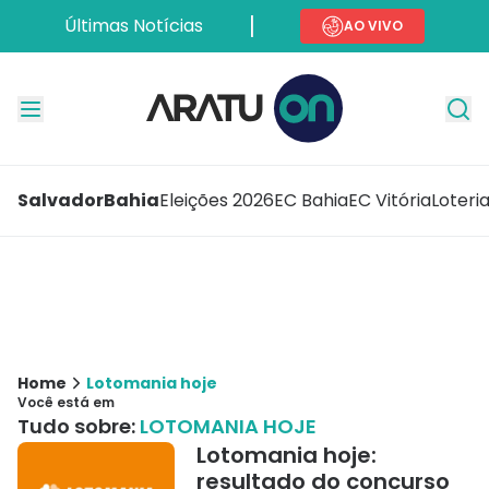
Últimas Notícias
AO VIVO
Salvador
Bahia
Eleições 2026
EC Bahia
EC Vitória
Loteri
Home
Lotomania hoje
Você está em
Tudo sobre:
LOTOMANIA HOJE
Lotomania hoje:
resultado do concurso