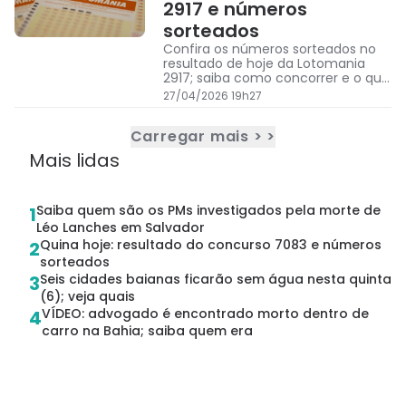
2917 e números
sorteados
Confira os números sorteados no
resultado de hoje da Lotomania
2917; saiba como concorrer e o que
acontece se o prêmio acumular
27/04/2026 19h27
para o próximo concurso da Caixa
Carregar mais > >
Mais lidas
Saiba quem são os PMs investigados pela morte de
1
Léo Lanches em Salvador
Quina hoje: resultado do concurso 7083 e números
2
sorteados
Seis cidades baianas ficarão sem água nesta quinta
3
(6); veja quais
VÍDEO: advogado é encontrado morto dentro de
4
carro na Bahia; saiba quem era