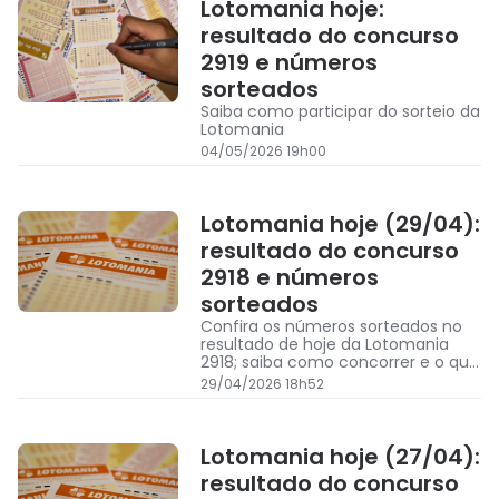
Lotomania hoje:
resultado do concurso
2919 e números
sorteados
Saiba como participar do sorteio da
Lotomania
04/05/2026 19h00
Lotomania hoje (29/04):
resultado do concurso
2918 e números
sorteados
Confira os números sorteados no
resultado de hoje da Lotomania
2918; saiba como concorrer e o que
acontece se o prêmio acumular
29/04/2026 18h52
para o próximo concurso da Caixa
Lotomania hoje (27/04):
resultado do concurso