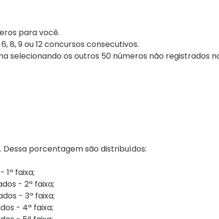
eros para você.
, 8, 9 ou 12 concursos consecutivos.
a selecionando os outros 50 números não registrados n
. Dessa porcentagem são distribuídos:
1ª faixa;
dos - 2ª faixa;
dos - 3ª faixa;
os - 4ª faixa;