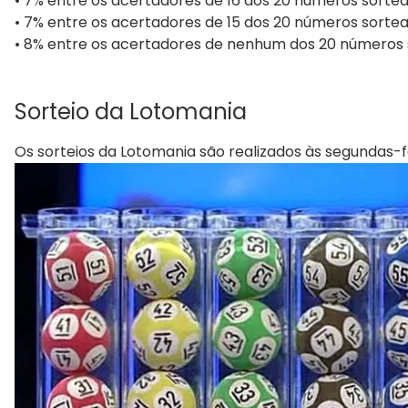
• 7% entre os acertadores de 16 dos 20 números sortead
• 7% entre os acertadores de 15 dos 20 números sortead
• 8% entre os acertadores de nenhum dos 20 números s
Sorteio​ da Lotomania
Os sorteios da Lotomania são realizados às segundas-feir