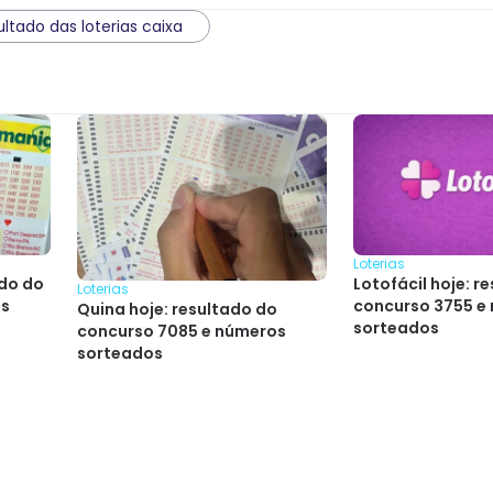
ultado das loterias caixa
Loterias
ado do
Lotofácil hoje: r
Loterias
os
concurso 3755 e
Quina hoje: resultado do
sorteados
concurso 7085 e números
sorteados