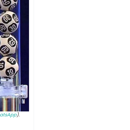
atsApp
).