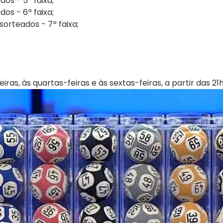
os - 5ª faixa;
os - 6ª faixa;
orteados - 7ª faixa;
as, às quartas-feiras e às sextas-feiras, a partir das 21h