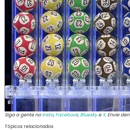
Siga a gente no
Insta
,
Facebook
,
Bluesky
e
X
. Envie de
Tópicos relacionados