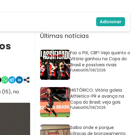
Adicionar
Últimas notícias
ros
Faz o PIX, CBF! Veja quanto o
Vitória ganhou na Copa do
Brasil e possíveis rivais
Futebol
06/08/2026
HISTÓRICO: Vitória goleia
(15), no
Athletico-PR e avança na
Copa do Brasil; veja gols
Futebol
06/08/2026
Saiba onde e porque
clínicas de bronzeamento