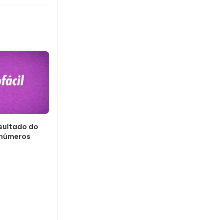
esultado do
 números