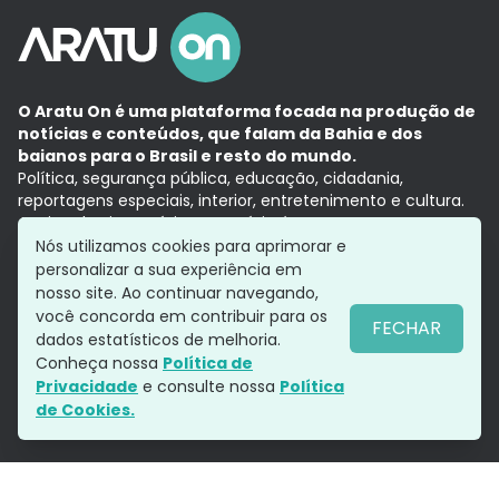
O Aratu On é uma plataforma focada na produção de
notícias e conteúdos, que falam da Bahia e dos
baianos para o Brasil e resto do mundo.
Política, segurança pública, educação, cidadania,
reportagens especiais, interior, entretenimento e cultura.
Aqui, tudo vira notícia e a notícia é no tempo presente,
com a credibilidade do
Grupo Aratu.
Nós utilizamos cookies para aprimorar e
Grupo Aratu
Política de privacidade
Anuncie conosco
personalizar a sua experiência em
nosso site. Ao continuar navegando,
você concorda em contribuir para os
FECHAR
dados estatísticos de melhoria.
Siga-nos
Conheça nossa
Política de
Privacidade
e consulte nossa
Política
de Cookies.