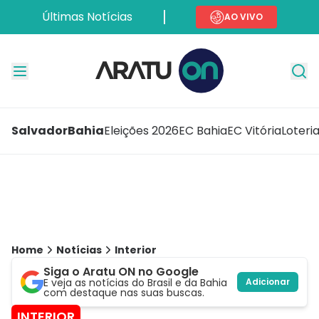
Últimas Notícias
AO VIVO
Salvador
Bahia
Eleições 2026
EC Bahia
EC Vitória
Loteri
Home
Notícias
Interior
Siga o Aratu ON no Google
E veja as notícias do Brasil e da Bahia
Adicionar
com destaque nas suas buscas.
INTERIOR