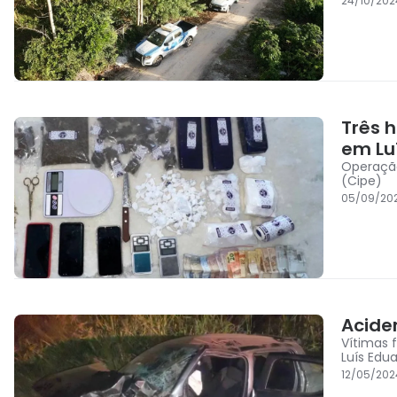
24/10/202
Três 
em Lu
Operação
(Cipe)
05/09/20
Acide
Vítimas 
Luís Edu
12/05/202