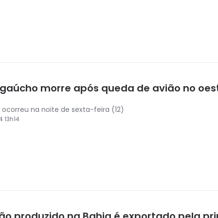
o gaúcho morre após queda de avião no oes
 ocorreu na noite de sexta-feira (12)
4 13h14
ão produzido na Bahia é exportado pela pri