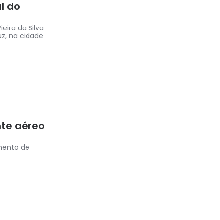
al do
eira da Silva
uz, na cidade
nte aéreo
amento de