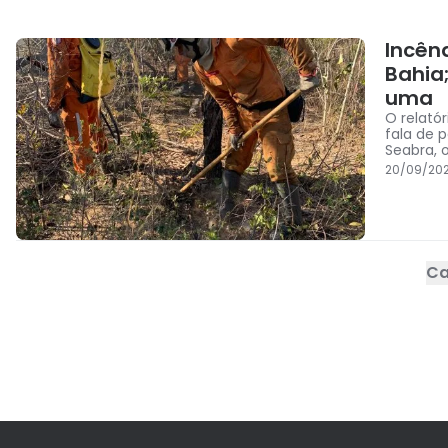
Incên
Bahia
uma
O relató
fala de 
Seabra, 
20/09/202
Ca