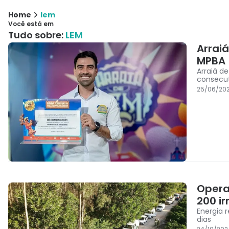
Home
lem
Você está em
Tudo sobre:
LEM
Arrai
MPBA
Arraiá d
consecu
25/06/202
Opera
200 i
Energia 
dias