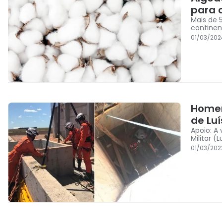
para o
Mais de 
continen
01/03/202
Homem
de Lu
Apoio: A
Militar (
01/03/202