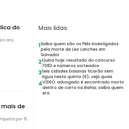
lica do
Mais lidas
iro ano
Saiba quem são os PMs investigados
1
pela morte de Léo Lanches em
Salvador
Quina hoje: resultado do concurso
2
7083 e números sorteados
Seis cidades baianas ficarão sem
3
água nesta quinta (6); veja quais
VÍDEO: advogado é encontrado morto
4
dentro de carro na Bahia; saiba quem
era
 mais de
nquista por 15