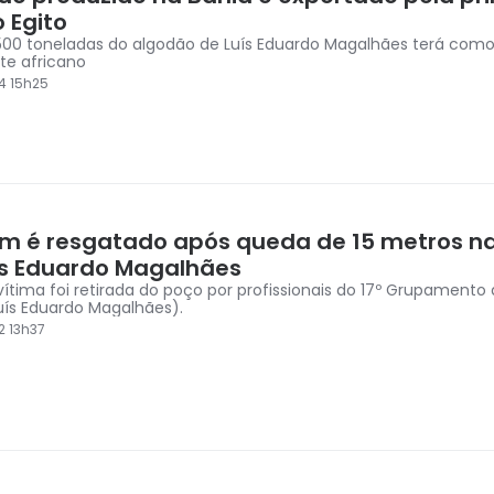
 Egito
500 toneladas do algodão de Luís Eduardo Magalhães terá como
te africano
4 15h25
 é resgatado após queda de 15 metros na
ís Eduardo Magalhães
 vítima foi retirada do poço por profissionais do 17º Grupament
Luís Eduardo Magalhães).
2 13h37