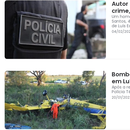
Autor 
crime
Um homem
Santos, 4
de Luís 
04/02/202
Bombe
em Lu
Após a r
Polícia T
20/01/202