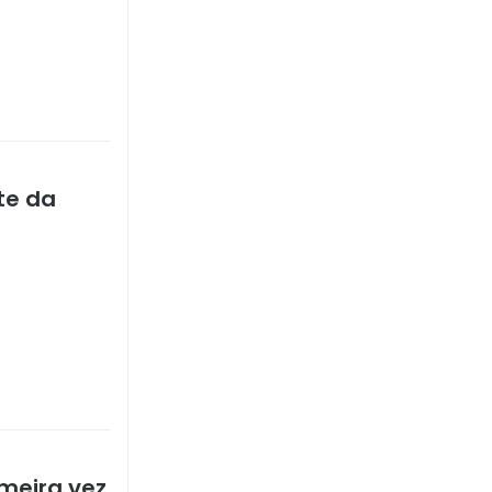
te da
meira vez