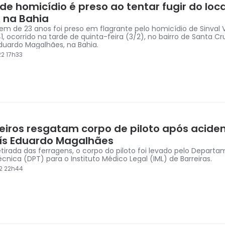
de homicídio é preso ao tentar fugir do loc
, na Bahia
 de 23 anos foi preso em flagrante pelo homicídio de Sinval Vi
1, ocorrido na tarde de quinta-feira (3/2), no bairro de Santa Cr
Eduardo Magalhães, na Bahia.
2 17h33
iros resgatam corpo de piloto após acide
ís Eduardo Magalhães
etirada das ferragens, o corpo do piloto foi levado pelo Depart
écnica (DPT) para o Instituto Médico Legal (IML) de Barreiras.
2 22h44