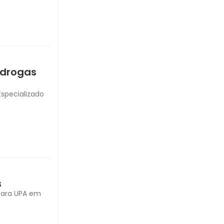
 drogas
specializado
s
 para UPA em