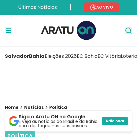
Últimas Notícias
AO VIVO
Salvador
Bahia
Eleições 2026
EC Bahia
EC Vitória
Loteri
Home
Notícias
Política
Siga o Aratu ON no Google
E veja as notícias do Brasil e da Bahia
Adicionar
com destaque nas suas buscas.
POLÍTICA