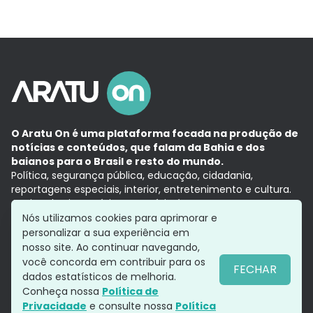
O Aratu On é uma plataforma focada na produção de
notícias e conteúdos, que falam da Bahia e dos
baianos para o Brasil e resto do mundo.
Política, segurança pública, educação, cidadania,
reportagens especiais, interior, entretenimento e cultura.
Aqui, tudo vira notícia e a notícia é no tempo presente,
com a credibilidade do
Grupo Aratu.
Nós utilizamos cookies para aprimorar e
Grupo Aratu
Política de privacidade
Anuncie conosco
personalizar a sua experiência em
nosso site. Ao continuar navegando,
você concorda em contribuir para os
FECHAR
dados estatísticos de melhoria.
Siga-nos
Conheça nossa
Política de
Privacidade
e consulte nossa
Política