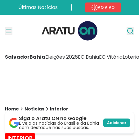
Últimas Notícias
AO VIVO
Salvador
Bahia
Eleições 2026
EC Bahia
EC Vitória
Loteri
Home
Notícias
Interior
Siga o Aratu ON no Google
E veja as notícias do Brasil e da Bahia
Adicionar
com destaque nas suas buscas.
INTERIOR