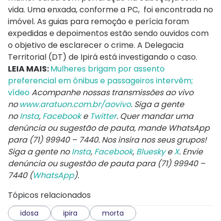
vida. Uma enxada, conforme a PC, foi encontrada no
imóvel. As guias para remoção e perícia foram
expedidas e depoimentos estão sendo ouvidos com
o objetivo de esclarecer o crime. A Delegacia
Territorial (DT) de Ipirá está investigando o caso.
LEIA MAIS:
Mulheres brigam por assento
preferencial em ônibus e passageiros intervêm;
vídeo
Acompanhe nossas transmissões ao vivo
no
www.aratuon.com.br/aovivo
. Siga a gente
no
Insta
,
Facebook
e
Twitter
. Quer mandar uma
denúncia ou sugestão de pauta, mande WhatsApp
para
(71) 99940 – 7440
. Nos insira nos seus grupos!
Siga a gente no
Insta
,
Facebook
,
Bluesky
e
X
. Envie
denúncia ou sugestão de pauta para (71) 99940 –
7440 (
WhatsApp
).
Tópicos relacionados
idosa
ipira
morta