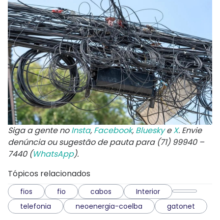
Siga a gente no
Insta
,
Facebook
,
Bluesky
e
X
. Envie
denúncia ou sugestão de pauta para (71) 99940 –
7440 (
WhatsApp
).
Tópicos relacionados
fios
fio
cabos
Interior
telefonia
neoenergia-coelba
gatonet