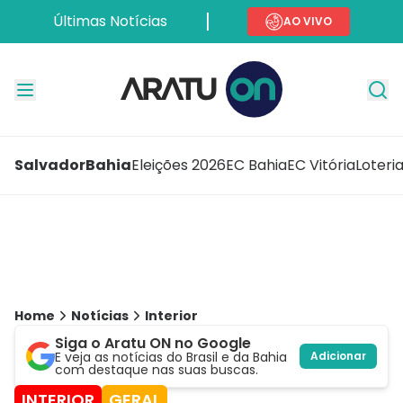
Últimas Notícias
AO VIVO
Salvador
Bahia
Eleições 2026
EC Bahia
EC Vitória
Loteri
Home
Notícias
Interior
Siga o Aratu ON no Google
E veja as notícias do Brasil e da Bahia
Adicionar
com destaque nas suas buscas.
INTERIOR
GERAL