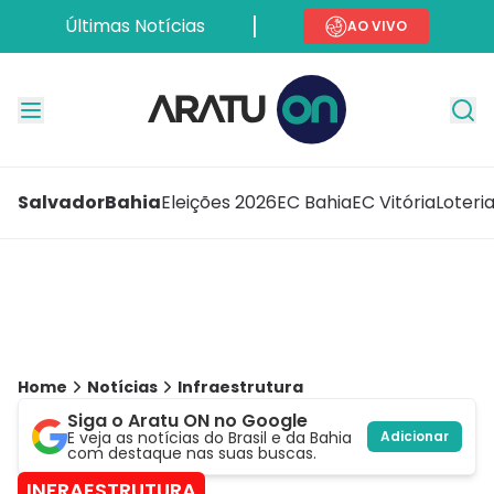
Últimas Notícias
AO VIVO
Salvador
Bahia
Eleições 2026
EC Bahia
EC Vitória
Loteri
Home
Notícias
Infraestrutura
Siga o Aratu ON no Google
E veja as notícias do Brasil e da Bahia
Adicionar
com destaque nas suas buscas.
INFRAESTRUTURA