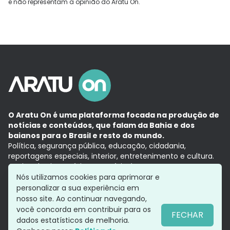
e não representam a opinião do Aratu On.
O Aratu On é uma plataforma focada na produção de
notícias e conteúdos, que falam da Bahia e dos
baianos para o Brasil e resto do mundo.
Política, segurança pública, educação, cidadania,
reportagens especiais, interior, entretenimento e cultura.
Aqui, tudo vira notícia e a notícia é no tempo presente,
com a credibilidade do
Grupo Aratu.
Nós utilizamos cookies para aprimorar e
Grupo Aratu
Política de privacidade
Anuncie conosco
personalizar a sua experiência em
nosso site. Ao continuar navegando,
você concorda em contribuir para os
FECHAR
dados estatísticos de melhoria.
Siga-nos