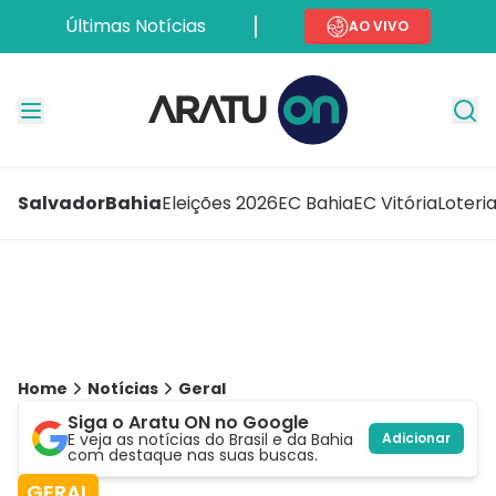
Últimas Notícias
AO VIVO
Salvador
Bahia
Eleições 2026
EC Bahia
EC Vitória
Loteri
Home
Notícias
Geral
Siga o Aratu ON no Google
E veja as notícias do Brasil e da Bahia
Adicionar
com destaque nas suas buscas.
GERAL