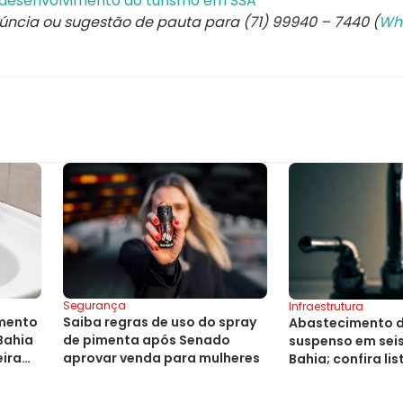
 desenvolvimento do turismo em SSA
núncia ou sugestão de pauta para (71) 99940 – 7440 (
Wh
Segurança
Infraestrutura
Saiba regras de uso do spray
mento
Abastecimento d
de pimenta após Senado
Bahia
suspenso em sei
aprovar venda para mulheres
ira
Bahia; confira lis