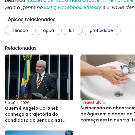
Leia Mais:
Audiências na Câmara discutem melhorias e
Siga a gente no
Insta
,
Facebook
,
Bluesky
e
X
. Envie de
Tópicos relacionados
senado
agua
luz
gratuidade
Relacionadas
Infraestrutura
Eleições 2026
Suspensão no abasteci
Quem é Angelo Coronel:
de água em cidades da 
conheça a trajetória do
começa nesta quarta-fe
candidato ao Senado nas
(8)
eleições 2026