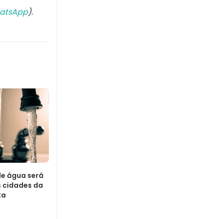
atsApp
).
e água será
s cidades da
ta