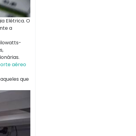
a Elétrica. O
nte a
ilowatts-
s,
onárias.
porte aéreo
 aqueles que