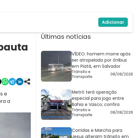
Adicionar
Últimas notícias
 pauta
VÍDEO: homem morre após
ser atropelado por ônibus
em Piatã, em Salvador
Trânsito e
08/08/2026
Transporte
Metrô terá operação
s e
especial para jogo entre
ara a
Bahia e Vasco; confira
Trânsito e
08/08/2026
Transporte
Corridas e Marcha para
Jesus alteram trânsito em