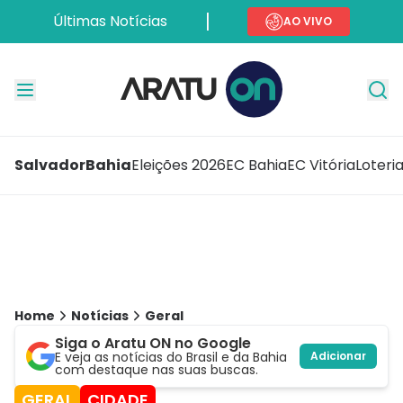
Últimas Notícias
AO VIVO
Salvador
Bahia
Eleições 2026
EC Bahia
EC Vitória
Loteri
Home
Notícias
Geral
Siga o Aratu ON no Google
E veja as notícias do Brasil e da Bahia
Adicionar
com destaque nas suas buscas.
GERAL
CIDADE