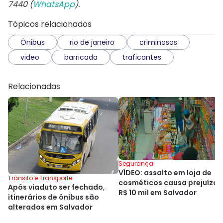
7440 (
WhatsApp
).
Tópicos relacionados
Ônibus
rio de janeiro
criminosos
video
barricada
traficantes
Relacionadas
Segurança
VÍDEO: assalto em loja de
Trânsito e Transporte
cosméticos causa prejuízo 
Após viaduto ser fechado,
R$ 10 mil em Salvador
itinerários de ônibus são
alterados em Salvador