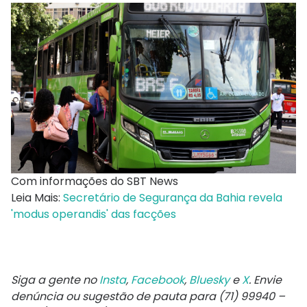
Com informações do SBT News
Leia Mais:
Secretário de Segurança da Bahia revela
'modus operandis' das facções
Siga a gente no
Insta
,
Facebook
,
Bluesky
e
X
. Envie
denúncia ou sugestão de pauta para (71) 99940 –