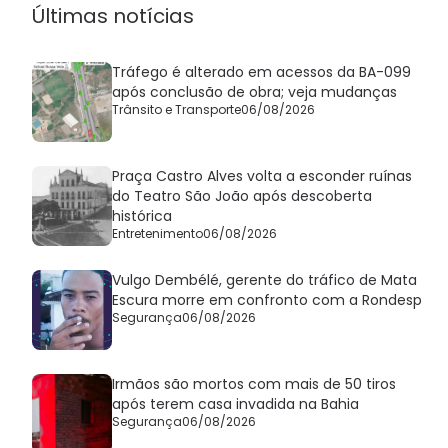
Últimas notícias
Tráfego é alterado em acessos da BA-099
após conclusão de obra; veja mudanças
Trânsito e Transporte
06/08/2026
Praça Castro Alves volta a esconder ruínas
do Teatro São João após descoberta
histórica
Entretenimento
06/08/2026
Vulgo Dembélé, gerente do tráfico de Mata
Escura morre em confronto com a Rondesp
Segurança
06/08/2026
Irmãos são mortos com mais de 50 tiros
após terem casa invadida na Bahia
Segurança
06/08/2026