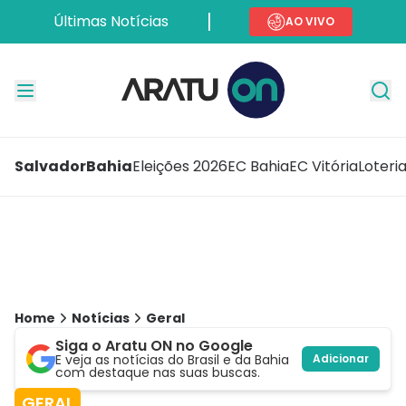
Últimas Notícias
AO VIVO
Salvador
Bahia
Eleições 2026
EC Bahia
EC Vitória
Loteri
Home
Notícias
Geral
Siga o Aratu ON no Google
E veja as notícias do Brasil e da Bahia
Adicionar
com destaque nas suas buscas.
GERAL