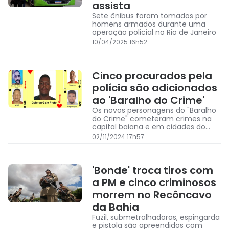
assista
Sete ônibus foram tomados por
homens armados durante uma
operação policial no Rio de Janeiro
10/04/2025 16h52
Cinco procurados pela
polícia são adicionados
ao 'Baralho do Crime'
Os novos personagens do "Baralho
do Crime" cometeram crimes na
capital baiana e em cidades do
interior, como Paulo Afonso e
02/11/2024 17h57
Jequié
'Bonde' troca tiros com
a PM e cinco criminosos
morrem no Recôncavo
da Bahia
Fuzil, submetralhadoras, espingarda
e pistola são apreendidos com