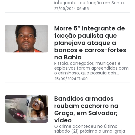
integrantes de facção em Santo
Amaro
27/09/2024 06h55
Morre 5º integrante de
facção paulista que
planejava ataque a
bancos e carros-fortes
na Bahia
Pistola, carregador, munições e
explosivos foram apreendidos com
o criminoso, que possuía dois
mandados de prisão
25/09/2024 17h00
Bandidos armados
roubam cachorro na
Graça, em Salvador;
vídeo
O crime aconteceu no último
sábado (21) próximo a uma igreja