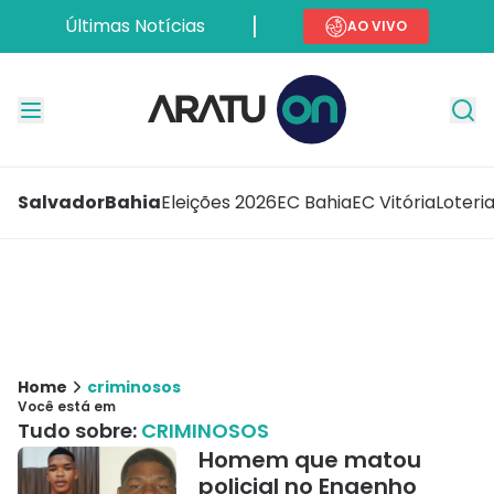
Últimas Notícias
AO VIVO
Salvador
Bahia
Eleições 2026
EC Bahia
EC Vitória
Loteri
Home
criminosos
Você está em
Tudo sobre:
CRIMINOSOS
Homem que matou
policial no Engenho