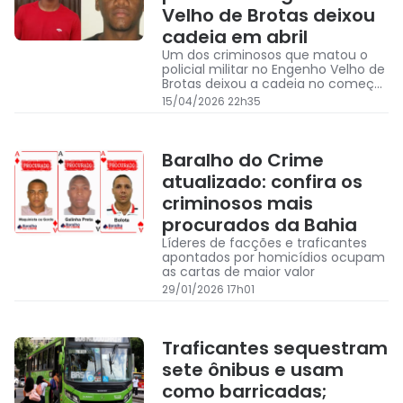
Velho de Brotas deixou
cadeia em abril
Um dos criminosos que matou o
policial militar no Engenho Velho de
Brotas deixou a cadeia no começo
de abril após ser preso no dia 3
15/04/2026 22h35
Baralho do Crime
atualizado: confira os
criminosos mais
procurados da Bahia
Líderes de facções e traficantes
apontados por homicídios ocupam
as cartas de maior valor
29/01/2026 17h01
Traficantes sequestram
sete ônibus e usam
como barricadas;