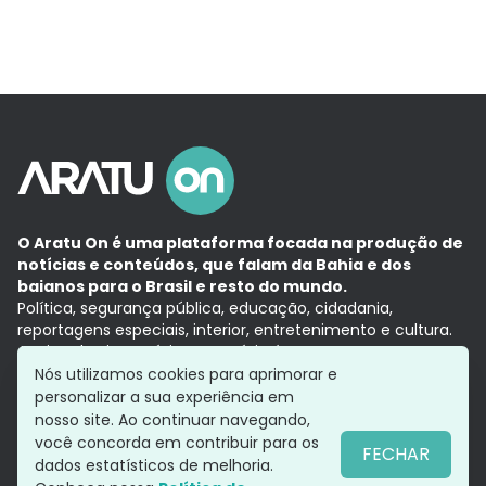
O Aratu On é uma plataforma focada na produção de
notícias e conteúdos, que falam da Bahia e dos
baianos para o Brasil e resto do mundo.
Política, segurança pública, educação, cidadania,
reportagens especiais, interior, entretenimento e cultura.
Aqui, tudo vira notícia e a notícia é no tempo presente,
com a credibilidade do
Grupo Aratu.
Nós utilizamos cookies para aprimorar e
Grupo Aratu
Política de privacidade
Anuncie conosco
personalizar a sua experiência em
nosso site. Ao continuar navegando,
você concorda em contribuir para os
FECHAR
dados estatísticos de melhoria.
Siga-nos