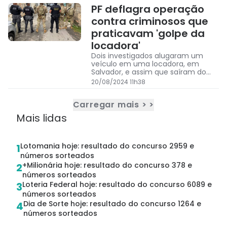
PF deflagra operação
contra criminosos que
praticavam 'golpe da
locadora'
Dois investigados alugaram um
veículo em uma locadora, em
Salvador, e assim que saíram do
local retiraram o rastreador e
20/08/2024 11h38
trocaram a placa do carro,
prestando queixa de roubo logo
Carregar mais > >
depois
Mais lidas
Lotomania hoje: resultado do concurso 2959 e
1
números sorteados
+Milionária hoje: resultado do concurso 378 e
2
números sorteados
Loteria Federal hoje: resultado do concurso 6089 e
3
números sorteados
Dia de Sorte hoje: resultado do concurso 1264 e
4
números sorteados