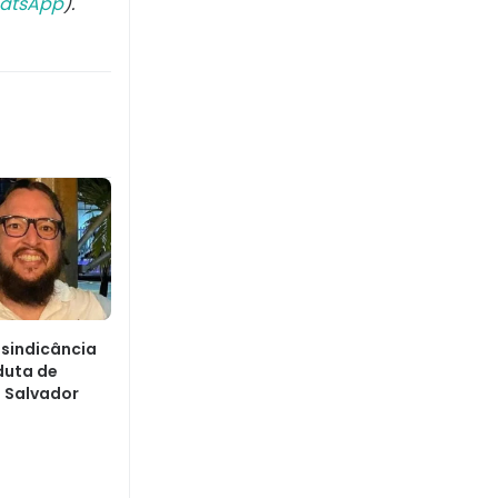
atsApp
).
sindicância
duta de
 Salvador