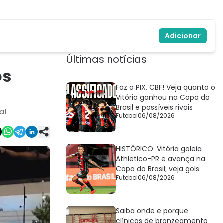
Adicionar
Últimas notícias
os
Faz o PIX, CBF! Veja quanto o
Vitória ganhou na Copa do
Brasil e possíveis rivais
al
Futebol
06/08/2026
HISTÓRICO: Vitória goleia
Athletico-PR e avança na
Copa do Brasil; veja gols
Futebol
06/08/2026
Saiba onde e porque
clínicas de bronzeamento