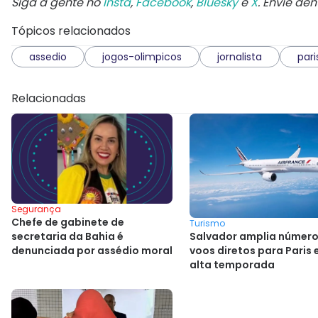
Siga a gente no
Insta
,
Facebook
,
Bluesky
e
X
. Envie de
Tópicos relacionados
assedio
jogos-olimpicos
jornalista
pari
Relacionadas
Segurança
Chefe de gabinete de
Turismo
Salvador amplia número
secretaria da Bahia é
voos diretos para Paris
denunciada por assédio moral
alta temporada