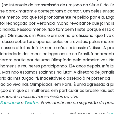
ris (no intervalo da transmissão de um jogo da Série B d
s, se aproximaram e começaram a cantar. Um deles entã
entimento, ato que foi prontamente repelido por ela. Log
i rechaçado por Verônica. “Acho revoltante que jornali
alhando. Pessoalmente, fico também triste porque essa 
os Olímpicos em Paris é um sonho profissional que tive a
r dessa cobertura apenas pelas entrevistas, pelas matéri
sos atletas. Infelizmente não será assim.", disse. A prof
ariedade dos meus colegas aqui e no Brasil, fundament
uderam participar de uma Olimpíada pela primeira vez. N
homens e mulheres participando. 124 anos depois. Infeli
Mas não estamos sozinhas na luta”. A diretora de jornal
 da instituição: “É inaceitável o assédio à repórter da TV
o ao vivo nas Olimpíadas, em Paris. É uma agressão à jor
ção em que as mulheres, em particular as brasileiras, es
ompanhe nossas transmissões ao vivo
Facebook
e
Twitter
. Envie denúncia ou sugestão de pa