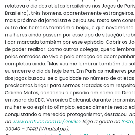
relatava o dia dos atletas brasileiros nos Jogos de Pa
Brasileiro), três homens, aparentemente estrangeiro
mais próximo da jornalista e beijou seu rosto sem cons
outro dos homens também a beijou, o que novamente fo
mulheres ainda passem por esse tipo de situação trab
ficar marcada também por esse episódio. Cobrir os Jog
de poder realizar. Como outros colegas, queria lembra
pelas entradas ao vivo e pela emoção de acompanhar nos
completou ainda: "Mas vou me lembrar também da solid
eu encerre o dia de hoje bem. Em Paris as mulheres p
dos jogos buscou-se a igualdade no número de atletas 
precisamos brigar para sermos tratadas com respeito. 
Cidinha Matos, condenou o episódio em nome da Diretoria
emissora da EBC, Verônica Dalcanal, durante transmissã
mulher e ao espírito olímpico, especialmente nesta edi
conquistando o merecido protagonismo”, destacou.
Ac
no
www.aratuon.com.br/aovivo
. Siga a gente no
Insta
,
99940 – 7440
(WhatsApp).