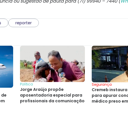
núncia ou sugestão de pauta para (71) 99940 – 7440 (
Wh
s
reporter
Política
Segurança
Jorge Araújo propõe
Cremeb instaura 
 de
aposentadoria especial para
para apurar con
 em
profissionais da comunicação
médico preso em