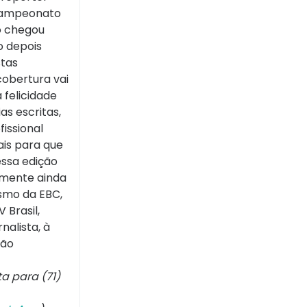
o Campeonato
o chegou
o depois
stas
cobertura vai
 felicidade
as escritas,
issional
ais para que
essa edição
zmente ainda
ismo da EBC,
 Brasil,
nalista, à
tão
uta para
(71)