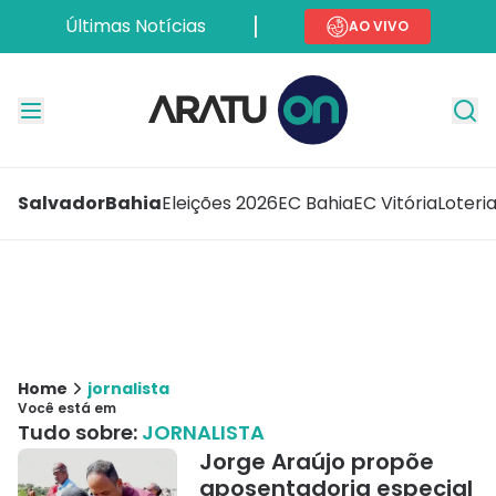
Últimas Notícias
AO VIVO
Salvador
Bahia
Eleições 2026
EC Bahia
EC Vitória
Loteri
Home
jornalista
Você está em
Tudo sobre:
JORNALISTA
Jorge Araújo propõe
aposentadoria especial