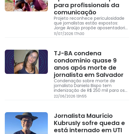
para profissionais da
comunicação
Projeto reconhece periculosidade
que jornalistas estão expostos:
Jorge Araújo propõe aposentadoria
especial para profissionais da
11/07/2026 17h30
comunicação
TJ-BA condena
condomínio quase 9
anos após morte de
jornalista em Salvador
Condenação sobre morte de
jornalista Daniela Bispo tem
indenização de R$ 250 mil para os
filhos da vítima; relembre caso
22/06/2026 13h55
Jornalista Maurício
Kubrusly sofre queda e
está internado em UTI