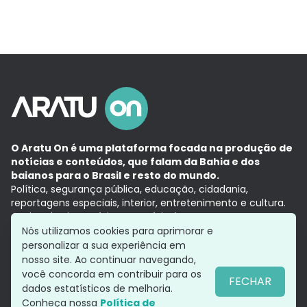
O Aratu On é uma plataforma focada na produção de
notícias e conteúdos, que falam da Bahia e dos
baianos para o Brasil e resto do mundo.
Política, segurança pública, educação, cidadania,
reportagens especiais, interior, entretenimento e cultura.
Aqui, tudo vira notícia e a notícia é no tempo presente,
com a credibilidade do
Grupo Aratu.
Nós utilizamos cookies para aprimorar e
Grupo Aratu
Política de privacidade
Anuncie conosco
personalizar a sua experiência em
nosso site. Ao continuar navegando,
você concorda em contribuir para os
FECHAR
dados estatísticos de melhoria.
Siga-nos
Conheça nossa
Política de