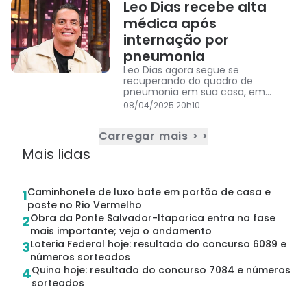
Leo Dias recebe alta
médica após
internação por
pneumonia
Leo Dias agora segue se
recuperando do quadro de
pneumonia em sua casa, em
Pernambuco
08/04/2025 20h10
Carregar mais > >
Mais lidas
Caminhonete de luxo bate em portão de casa e
1
poste no Rio Vermelho
Obra da Ponte Salvador-Itaparica entra na fase
2
mais importante; veja o andamento
Loteria Federal hoje: resultado do concurso 6089 e
3
números sorteados
Quina hoje: resultado do concurso 7084 e números
4
sorteados