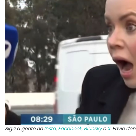
Siga a gente no
Insta
,
Facebook
,
Bluesky
e
X
. Envie de