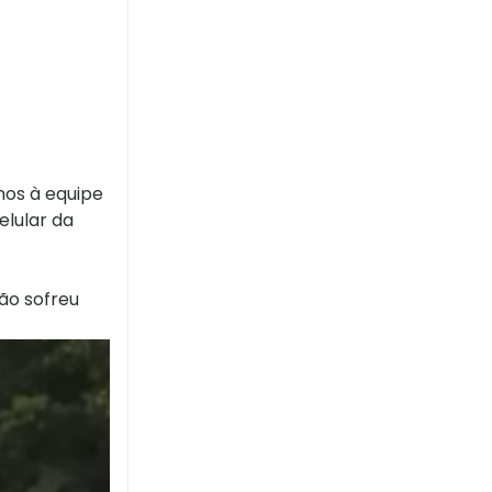
mos à equipe
elular da
não sofreu