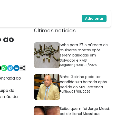
Adicionar
Últimas notícias
o ao
Sobe para 27 o número de
mulheres mortas após
serem baleadas em
Salvador e RMS
Segurança
08/08/2026
Binho Galinha pode ter
entrada ao
candidatura barrada após
pedido do MPE; entenda
uipe de
Política
08/08/2026
da mão da
Saiba quem foi Jorge Messi,
pai de Lionel Messi que