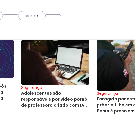
crime
pós
Segurança
ba
Adolescentes são
Segurança
ia
Foragido por est
responsáveis por vídeo pornô
própria filha em
de professora criado com IA
Bahia é preso e
na Bahia