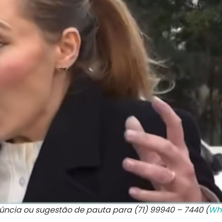
núncia ou sugestão de pauta para (71) 99940 – 7440 (
Wh