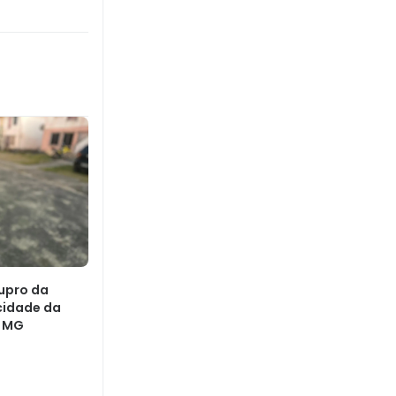
upro da
 cidade da
m MG