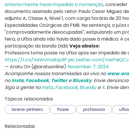
anteriormente havia impedido a nomeação
, conceder
documento assinado pelo reitor Paulo Cesar Miguez de O
adjunto A, Classe A, Nível 1, com carga horária de 20
Especialidades Cirúrgicas da FMB. Na sentença, a juíz
"comprovadamente desocupadas", estipulando um prazo
feira, a Ufba ainda não havia dado posse à médica. A c
participação da banda Didá.
Veja abaixo:
Professora toma posse na Ufba após ser impedida de a
https://t.co/VeWUmabpdP
pic.twitter.com/mePaiQCJ
— Aratu On (@aratuonline)
November 7, 2024
Acompanhe nossas transmissões ao vivo no
www.ara
no
Insta
,
Facebook
,
Twitter
e
Bluesky
. Envie denúnci
Siga a gente no
Insta
,
Facebook
,
Bluesky
e
X
. Envie de
Tópicos relacionados
lorena-pinheiro
Posse
professora
ufba
Relacionadas