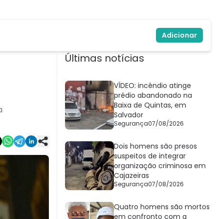
Adicionar
Últimas notícias
VÍDEO: incêndio atinge
prédio abandonado na
Baixa de Quintas, em
a
Salvador
Segurança
07/08/2026
Dois homens são presos
suspeitos de integrar
organização criminosa em
Cajazeiras
Segurança
07/08/2026
Quatro homens são mortos
em confronto com a