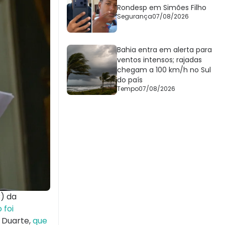
Rondesp em Simões Filho
Segurança
07/08/2026
Bahia entra em alerta para
ventos intensos; rajadas
chegam a 100 km/h no Sul
do país
Tempo
07/08/2026
B) da
 foi
l Duarte,
que