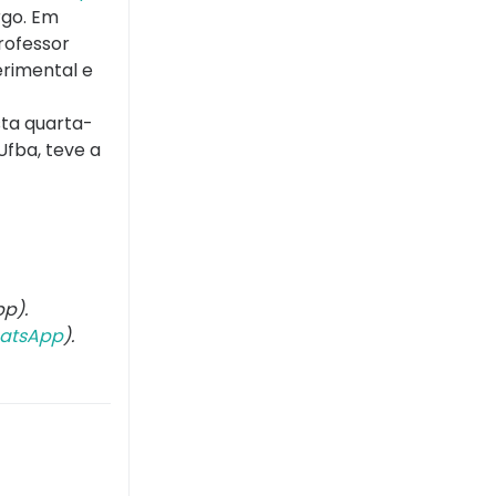
rgo. Em
rofessor
erimental e
ta quarta-
Ufba, teve a
p).
atsApp
).