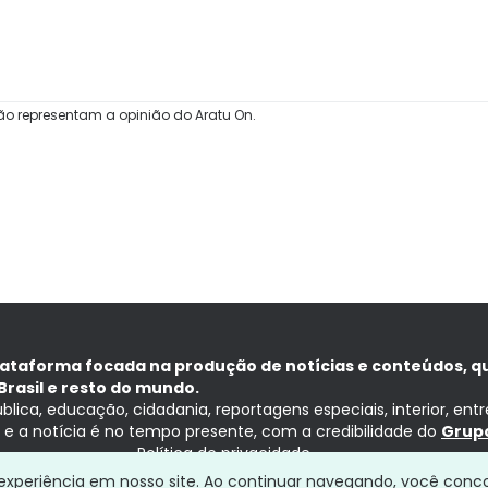
ão representam a opinião do Aratu On.
lataforma focada na produção de notícias e conteúdos, q
Brasil e resto do mundo.
ública, educação, cidadania, reportagens especiais, interior, ent
ia e a notícia é no tempo presente, com a credibilidade do
Grupo
Política de privacidade
a experiência em nosso site. Ao continuar navegando, você conc