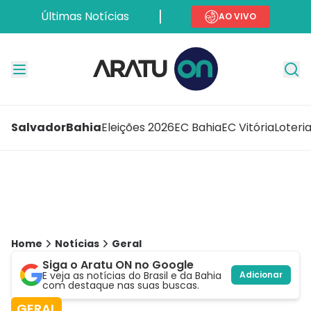
Últimas Notícias
AO VIVO
Salvador
Bahia
Eleições 2026
EC Bahia
EC Vitória
Loteri
Home
Notícias
Geral
Siga o Aratu ON no Google
E veja as notícias do Brasil e da Bahia
Adicionar
com destaque nas suas buscas.
GERAL