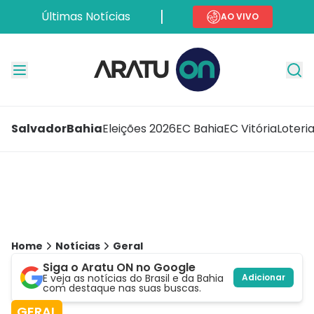
Últimas Notícias
AO VIVO
Salvador
Bahia
Eleições 2026
EC Bahia
EC Vitória
Loteri
Home
Notícias
Geral
Siga o Aratu ON no Google
E veja as notícias do Brasil e da Bahia
Adicionar
com destaque nas suas buscas.
GERAL