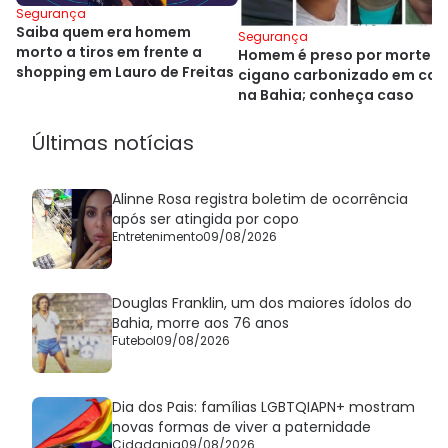
Segurança
Saiba quem era homem
Segurança
morto a tiros em frente a
Homem é preso por morte d
shopping em Lauro de Freitas
cigano carbonizado em car
na Bahia; conheça caso
Últimas notícias
Alinne Rosa registra boletim de ocorrência
após ser atingida por copo
Entretenimento
09/08/2026
Douglas Franklin, um dos maiores ídolos do
Bahia, morre aos 76 anos
Futebol
09/08/2026
Dia dos Pais: famílias LGBTQIAPN+ mostram
novas formas de viver a paternidade
Cidadania
09/08/2026