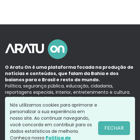
O Aratu On é uma plataforma focada na produção de
notícias e conteúdos, que falam da Bahia e dos
baianos para o Brasil e resto do mundo.
Política, segurança pública, educação, cidadania,
reportagens especiais, interior, entretenimento e cultura.
Aqui, tudo vira notícia e a notícia é no tempo presente,
com a credibilidade do
Grupo Aratu.
Nós utilizamos cookies para aprimorar e
Grupo Aratu
Política de privacidade
Anuncie conosco
personalizar a sua experiência em
nosso site. Ao continuar navegando,
você concorda em contribuir para os
FECHAR
dados estatísticos de melhoria.
Siga-nos
Conheça nossa
Política de