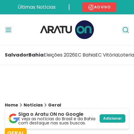
Últimas Notícias
AO VIVO
Salvador
Bahia
Eleições 2026
EC Bahia
EC Vitória
Loteri
Home
Notícias
Geral
Siga o Aratu ON no Google
E veja as notícias do Brasil e da Bahia
Adicionar
com destaque nas suas buscas.
GERAL