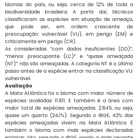
biomas do país, ou seja, cerca de 12% de toda a
biodiversidade brasileira. A partir daí, técnicos
classificaram as espécies em situação de ameaça,
que pode ser, em ordem crescente de
preocupação: vulnerável (VU), em perigo (EM) e
criticamente em perigo (CR).
As consideradas “com dados insuficientes (DD)”,
“menos preocupante (LC)” e “quase ameaçada
(NT)” não são ameaçadas. A categoria NT é o último
passo antes de a espécie entrar na classificação VU:
vulnerável.
Avaliação
A Mata Atlântica foi o bioma com maior número de
espécies avaliadas: 11.811. E também é a área com
maior total de espécies ameaçadas: 2.845, ou seja,
quase um quarto (24,1%). Segundo o IBGE, 43% das
espécies ameaçadas vivem na Mata Atlântica. É
também o bioma com mais espécies declaradas
extintas: oito, segundo o IBGE, sendo a mais recente