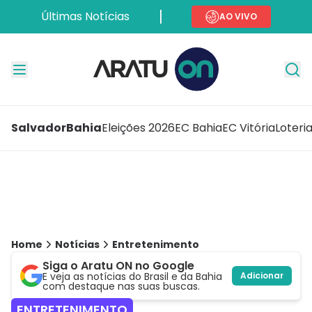
Últimas Notícias
AO VIVO
Salvador
Bahia
Eleições 2026
EC Bahia
EC Vitória
Loteri
Home
Notícias
Entretenimento
Siga o Aratu ON no Google
E veja as notícias do Brasil e da Bahia
Adicionar
com destaque nas suas buscas.
ENTRETENIMENTO