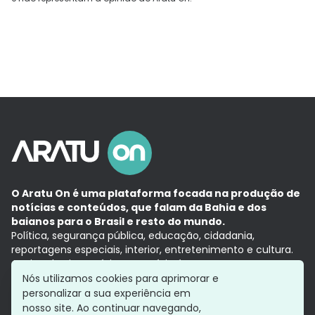
O Aratu On é uma plataforma focada na produção de
notícias e conteúdos, que falam da Bahia e dos
baianos para o Brasil e resto do mundo.
Política, segurança pública, educação, cidadania,
reportagens especiais, interior, entretenimento e cultura.
Aqui, tudo vira notícia e a notícia é no tempo presente,
com a credibilidade do
Grupo Aratu.
Nós utilizamos cookies para aprimorar e
Grupo Aratu
Política de privacidade
Anuncie conosco
personalizar a sua experiência em
nosso site. Ao continuar navegando,