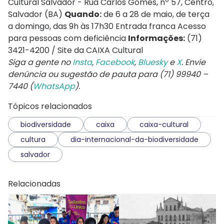
Cultural Salvador - Rua Carlos Gomes, nº 57, Centro,
Salvador (BA)
Quando:
de 6 a 28 de maio, de terça
a domingo, das 9h às 17h30 Entrada franca Acesso
para pessoas com deficiência
Informações:
(71)
3421-4200 / Site da CAIXA Cultural
Siga a gente no
Insta
,
Facebook
,
Bluesky
e
X
. Envie
denúncia ou sugestão de pauta para (71) 99940 –
7440 (
WhatsApp
).
Tópicos relacionados
biodiversidade
caixa
caixa-cultural
cultura
dia-internacional-da-biodiversidade
salvador
Relacionadas