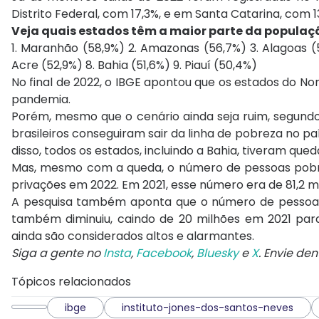
Distrito Federal, com 17,3%, e em Santa Catarina, com 1
Veja quais estados têm a maior parte da populaçã
1. Maranhão (58,9%) 2. Amazonas (56,7%) 3. Alagoas (
Acre (52,9%) 8. Bahia (51,6%) 9. Piauí (50,4%)
No final de 2022, o IBGE apontou que os estados do
pandemia.
Porém, mesmo que o cenário ainda seja ruim, segundo d
brasileiros conseguiram sair da linha de pobreza no pa
disso, todos os estados, incluindo a Bahia, tiveram qued
Mas, mesmo com a queda, o número de pessoas pobres
privações em 2022. Em 2021, esse número era de 81,2 mi
A pesquisa também aponta que o número de pessoas
também diminuiu, caindo de 20 milhões em 2021 pa
ainda são considerados altos e alarmantes.
Siga a gente no
Insta
,
Facebook
,
Bluesky
e
X
. Envie de
Tópicos relacionados
ibge
instituto-jones-dos-santos-neves