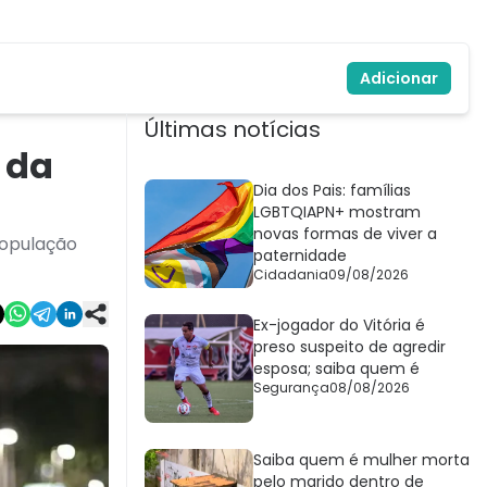
Adicionar
Últimas notícias
 da
Dia dos Pais: famílias
LGBTQIAPN+ mostram
novas formas de viver a
população
paternidade
Cidadania
09/08/2026
Ex-jogador do Vitória é
preso suspeito de agredir
esposa; saiba quem é
Segurança
08/08/2026
Saiba quem é mulher morta
pelo marido dentro de