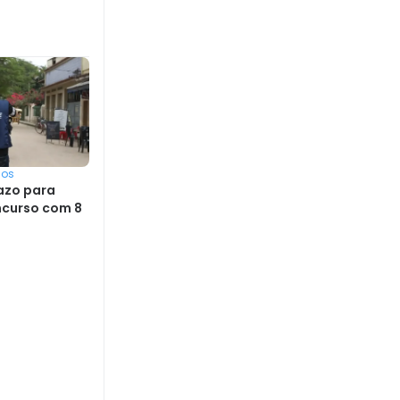
sos
azo para
ncurso com 8