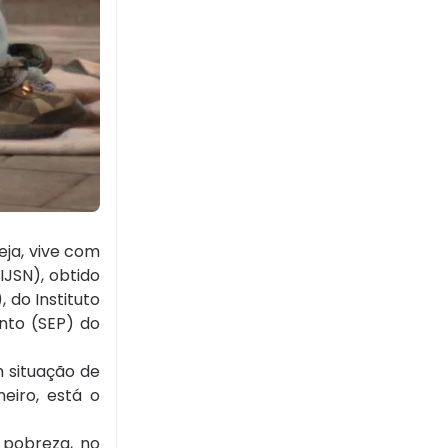
eja, vive com
IJSN), obtido
 do Instituto
ento (SEP) do
m situação de
eiro, está o
 pobreza, no