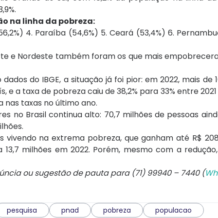
3,9%.
o na linha da pobreza:
56,2%) 4. Paraíba (54,6%) 5. Ceará (53,4%) 6. Pernambu
 Norte e Nordeste também foram os que mais empobrecer
ados do IBGE, a situação já foi pior: em 2022, mais de 
ís, e a taxa de pobreza caiu de 38,2% para 33% entre 2021
a nas taxas no último ano.
 no Brasil continua alto: 70,7 milhões de pessoas ain
lhões.
 vivendo na extrema pobreza, que ganham até R$ 208
ra 13,7 milhões em 2022. Porém, mesmo com a redução
núncia ou sugestão de pauta para (71) 99940 – 7440 (
Wh
pesquisa
pnad
pobreza
populacao