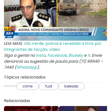
LEIA MAIS:
Vila Verde: polícia é recebida a tiros por
integrantes de facção; vídeo
Siga a gente no
Insta
,
Facebook
,
Bluesky
e
X
. Envie
denúncia ou sugestão de pauta para (71) 99940 –
7440 (
WhatsApp
).
Tópicos relacionados
crime
fuzil
baleado
Relacionadas