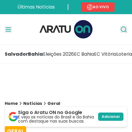
Últimas Notícias
AO VIVO
Salvador
Bahia
Eleições 2026
EC Bahia
EC Vitória
Loteri
Home
Notícias
Geral
Siga o Aratu ON no Google
E veja as notícias do Brasil e da Bahia
Adicionar
com destaque nas suas buscas.
GERAL