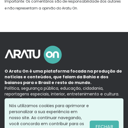
Importante: Os comentários são de responsabilidade dos autores
e não representam a opinião do Aratu On.
O Aratu On é uma plataforma focada na produção de
notícias e conteúdos, que falam da Bahia e dos
baianos para o Brasil e resto do mundo.
Política, segurança pública, educação, cidadania,
reportagens especiais, interior, entretenimento e cultura.
Aqui, tudo vira notícia e a notícia é no tempo presente,
com a credibilidade do
Grupo Aratu.
Nós utilizamos cookies para aprimorar e
Grupo Aratu
Política de privacidade
Anuncie conosco
personalizar a sua experiência em
nosso site. Ao continuar navegando,
você concorda em contribuir para os
FECHAR